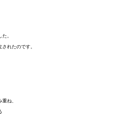
した。
立されたのです。
み重ね、
る