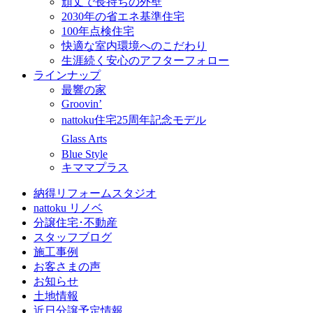
頑丈で長持ちの外壁
2030年の省エネ基準住宅
100年点検住宅
快適な室内環境へのこだわり
生涯続く安心のアフターフォロー
ラインナップ
最響の家
Groovin’
nattoku住宅25周年記念モデル
Glass Arts
Blue Style
キママプラス
納得リフォームスタジオ
nattoku リノベ
分譲住宅･不動産
スタッフブログ
施工事例
お客さまの声
お知らせ
土地情報
近日分譲予定情報