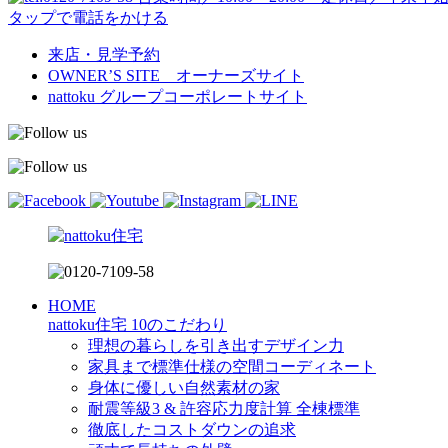
タップで電話をかける
来店・見学予約
OWNER’S SITE オーナーズサイト
nattoku
グループコーポレートサイト
HOME
nattoku住宅 10のこだわり
理想の暮らしを引き出すデザイン力
家具まで標準仕様の空間コーディネート
身体に優しい自然素材の家
耐震等級3 & 許容応力度計算 全棟標準
徹底したコストダウンの追求