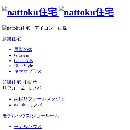
新築住宅
最響の家
Groovin'
Glass Arts
Blue Style
キママプラス
分譲住宅･不動産
リフォーム･リノベ
納得リフォームスタジオ
nattoku リノベ
モデルハウス/ショールーム
モデルハウス