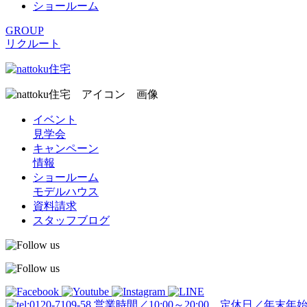
ショールーム
GROUP
リクルート
イベント
見学会
キャンペーン
情報
ショールーム
モデルハウス
資料請求
スタッフブログ
営業時間／10:00～20:00 定休日／年末年