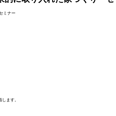
、
指します。