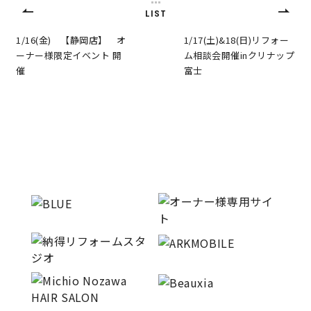
LIST
キママプラス
1/16(金) 【静岡店】 オ
1/17(土)&18(日)リフォー
ーナー様限定イベント 開
ム相談会開催inクリナップ
催
富士
納得リフォームスタジオ
nattoku リノベ
分譲住宅･不動産
スタッフブログ
施工事例
お客さまの声
お知らせ
土地情報
近日分譲予定情報
会社情報
動画ギャラリー
採用情報