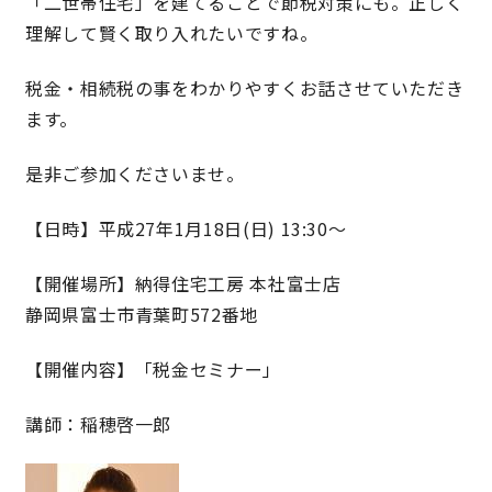
「二世帯住宅」を建てることで節税対策にも。正しく
理解して賢く取り入れたいですね。
理想の暮らしを引き出すデザイン力
税金・相続税の事をわかりやすくお話させていただき
家具まで標準仕様の空間コーディネート
ます。
身体に優しい自然素材の家
是非ご参加くださいませ。
耐震等級3 & 許容応力度計算 全棟標準
【日時】平成27年1月18日(日) 13:30〜
【開催場所】納得住宅工房 本社富士店
徹底したコストダウンの追求
静岡県富士市青葉町572番地
頑丈で長持ちの外壁
【開催内容】「税金セミナー」
2030年の省エネ基準住宅
講師：稲穂啓一郎
100年点検住宅