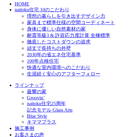
HOME
nattoku住宅 10のこだわり
理想の暮らしを引き出すデザイン力
家具まで標準仕様の空間コーディネート
身体に優しい自然素材の家
耐震等級3 & 許容応力度計算 全棟標準
徹底したコストダウンの追求
頑丈で長持ちの外壁
2030年の省エネ住宅基準
100年点検住宅
快適な室内環境へのこだわり
生涯続く安心のアフターフォロー
ラインナップ
最響の家
Groovin’
nattoku住宅25周年
記念モデル Glass Arts
Blue Style
キママプラス
施工事例
お客さまの声