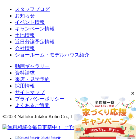
スタッフブログ
お知らせ
イベント情報
キャンペーン情報
土地情報
近日分譲予定情報
会社情報
ショールーム・モデルハウス紹介
動画ギャラリー
資料請求
来店・見学予約
採用情報
サイトマップ
プライバシーポリシー
よくあるご質問
©2023 Nattoku Jutaku Kobo Co., Ltd.
資料請求