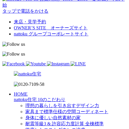
始
タップで電話をかける
来店・見学予約
OWNER’S SITE オーナーズサイト
nattoku
グループコーポレートサイト
HOME
nattoku住宅 10のこだわり
理想の暮らしを引き出すデザイン力
家具まで標準仕様の空間コーディネート
身体に優しい自然素材の家
耐震等級3 & 許容応力度計算 全棟標準