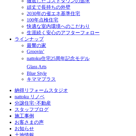
徹底したコストダウンの追求
頑丈で長持ちの外壁
2030年の省エネ基準住宅
100年点検住宅
快適な室内環境へのこだわり
生涯続く安心のアフターフォロー
ラインナップ
最響の家
Groovin’
nattoku住宅25周年記念モデル
Glass Arts
Blue Style
キママプラス
納得リフォームスタジオ
nattoku リノベ
分譲住宅･不動産
スタッフブログ
施工事例
お客さまの声
お知らせ
土地情報