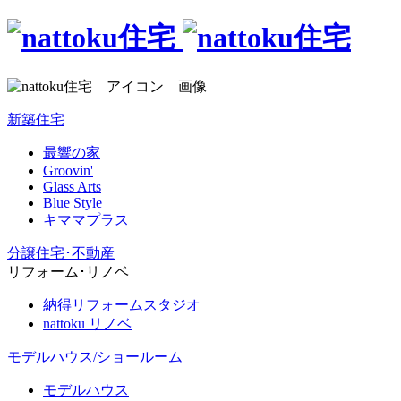
新築住宅
最響の家
Groovin'
Glass Arts
Blue Style
キママプラス
分譲住宅･不動産
リフォーム･リノベ
納得リフォームスタジオ
nattoku リノベ
モデルハウス/ショールーム
モデルハウス