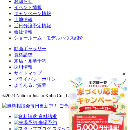
お知らせ
イベント情報
キャンペーン情報
土地情報
近日分譲予定情報
会社情報
ショールーム・モデルハウス紹介
動画ギャラリー
資料請求
来店・見学予約
採用情報
サイトマップ
プライバシーポリシー
よくあるご質問
©2023 Nattoku Jutaku Kobo Co., Ltd.
資料請求
来場予約
スタッフブログ