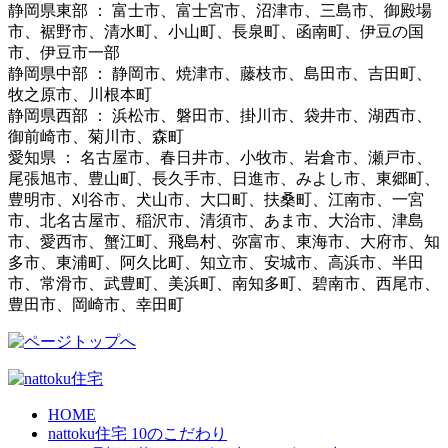
静岡県東部 ： 富士市、富士宮市、沼津市、三島市、御殿場
市、裾野市、清水町、小山町、長泉町、函南町、伊豆の国
市、伊豆市一部
静岡県中部 ： 静岡市、焼津市、藤枝市、島田市、吉田町、
牧之原市、川根本町
静岡県西部 ： 浜松市、磐田市、掛川市、袋井市、湖西市、
御前崎市、菊川市、森町
愛知県 ： 名古屋市、春日井市、小牧市、岩倉市、瀬戸市、
尾張旭市、豊山町、長久手市、日進市、みよし市、東郷町、
豊明市、刈谷市、犬山市、大口町、扶桑町、江南市、一宮
市、北名古屋市、稲沢市、清須市、あま市、大治市、津島
市、愛西市、蟹江町、飛島村、弥富市、東海市、大府市、知
多市、東浦町、阿久比町、知立市、安城市、高浜市、半田
市、常滑市、武豊町、美浜町、南知多町、碧南市、西尾市、
豊田市、岡崎市、幸田町
HOME
nattoku住宅 10のこだわり