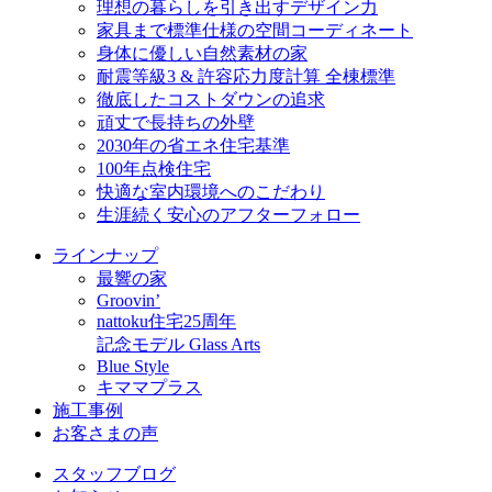
理想の暮らしを引き出すデザイン力
家具まで標準仕様の空間コーディネート
身体に優しい自然素材の家
耐震等級3 & 許容応力度計算 全棟標準
徹底したコストダウンの追求
頑丈で長持ちの外壁
2030年の省エネ住宅基準
100年点検住宅
快適な室内環境へのこだわり
生涯続く安心のアフターフォロー
ラインナップ
最響の家
Groovin’
nattoku住宅25周年
記念モデル Glass Arts
Blue Style
キママプラス
施工事例
お客さまの声
スタッフブログ