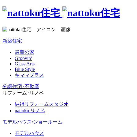
新築住宅
最響の家
Groovin'
Glass Arts
Blue Style
キママプラス
分譲住宅･不動産
リフォーム･リノベ
納得リフォームスタジオ
nattoku リノベ
モデルハウス/ショールーム
モデルハウス