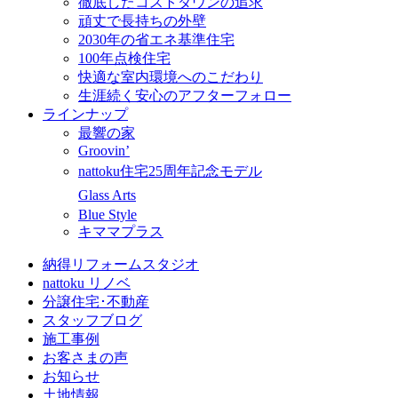
徹底したコストダウンの追求
頑丈で長持ちの外壁
2030年の省エネ基準住宅
100年点検住宅
快適な室内環境へのこだわり
生涯続く安心のアフターフォロー
ラインナップ
最響の家
Groovin’
nattoku住宅25周年記念モデル
Glass Arts
Blue Style
キママプラス
納得リフォームスタジオ
nattoku リノベ
分譲住宅･不動産
スタッフブログ
施工事例
お客さまの声
お知らせ
土地情報