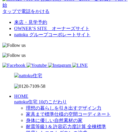
始
タップで電話をかける
来店・見学予約
OWNER’S SITE オーナーズサイト
nattoku
グループコーポレートサイト
HOME
nattoku住宅 10のこだわり
理想の暮らしを引き出すデザイン力
家具まで標準仕様の空間コーディネート
身体に優しい自然素材の家
耐震等級3 & 許容応力度計算 全棟標準