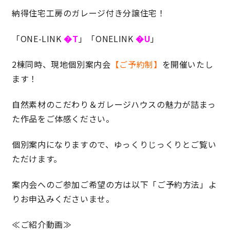
納得住宅工房のガレージ付き分譲住宅！
理想の暮らしを引き出すデザイン力
「ONE-LINK
�T
」「ONELINK
�U
」
家具まで標準仕様の空間コーディネート
2棟同時、現地個別案内会
【ご予約制】
を開催いたし
ます！
身体に優しい自然素材の家
自然素材のこだわり＆ガレージハウスの魅力が詰まっ
耐震等級3 & 許容応力度計算 全棟標準
た作品をご体感ください。
徹底したコストダウンの追求
個別案内になりますので、ゆっくりじっくりとご覧い
ただけます。
頑丈で長持ちの外壁
案内会へのご参加ご希望の方は以下「ご予約方法」よ
2030年の省エネ基準住宅
りお申込みくださいませ。
100年点検住宅
≪ご紹介動画≫