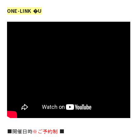
ONE-LINK �U
キママプラス
納得リフォームスタジオ
nattoku リノベ
分譲住宅･不動産
スタッフブログ
施工事例
お客さまの声
お知らせ
土地情報
近日分譲予定情報
会社情報
動画ギャラリー
採用情報
■開催日時
※ご予約制
■