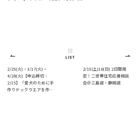
LIST
2/25(火)・3/17(火)・
2/15(土)16(日) 2日間限
4/28(火)【申込締切：
定！二世帯住宅応援相談
2/15】「愛犬のために手
会＠三島店・静岡店
作りドックウエアを作…