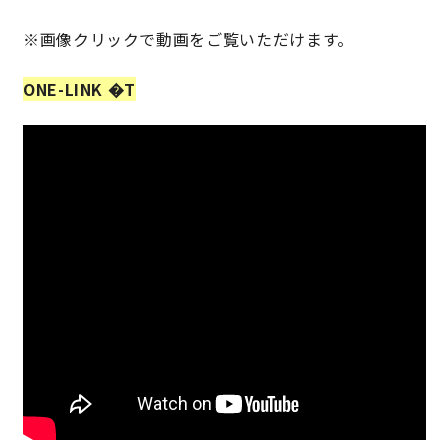
※画像クリックで動画をご覧いただけます。
快適な室内環境へのこだわり
ONE-LINK �T
生涯続く安心のアフターフォロー
ラインナップ
最響の家
Groovin’
nattoku住宅25周年記念モデル
Glass Arts
Blue Style