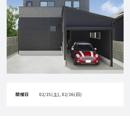
営業時間／10:00～20:00 定休日／年末年始
タップで電話をかける
来店・見学予約
OWNER’S SITE オーナーズサイト
開催日
02/15(土), 02/16(日)
nattoku
グループコーポレートサイト
nattoku住宅 10のこだわり