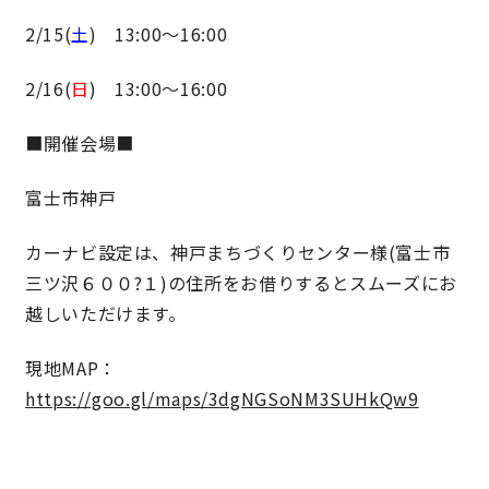
2/15(
土
) 13:00〜16:00
サイトマップ
プライバシーポリシー
2/16(
日
) 13:00〜16:00
よくある質問
■開催会場■
富士市神戸
カーナビ設定は、神戸まちづくりセンター様(富士市
三ツ沢６００?１)の住所をお借りするとスムーズにお
CLOSE
越しいただけます。
現地MAP：
https://goo.gl/maps/3dgNGSoNM3SUHkQw9