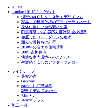
HOME
nattoku住宅 10のこだわり
理想の暮らしを引き出すデザイン力
家具まで標準仕様の空間コーディネート
身体に優しい自然素材の家
耐震等級3 & 許容応力度計算 全棟標準
徹底したコストダウンの追求
頑丈で長持ちの外壁
2030年の省エネ住宅基準
100年点検住宅
快適な室内環境へのこだわり
生涯続く安心のアフターフォロー
ラインナップ
最響の家
Groovin’
nattoku住宅25周年
記念モデル Glass Arts
Blue Style
キママプラス
施工事例