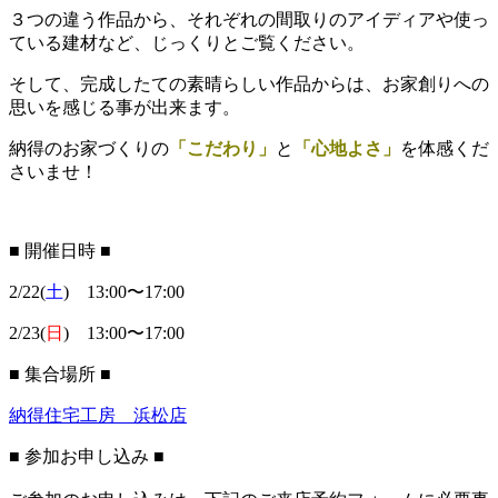
３つの違う作品から、それぞれの間取りのアイディアや使っ
ている建材など、じっくりとご覧ください。
そして、完成したての素晴らしい作品からは、お家創りへの
思いを感じる事が出来ます。
納得のお家づくりの
「こだわり」
と
「心地よさ」
を体感くだ
さいませ！
■ 開催日時 ■
2/22(
土
) 13:00〜17:00
2/23(
日
) 13:00〜17:00
■ 集合場所 ■
納得住宅工房 浜松店
■
参加お申し込み
■