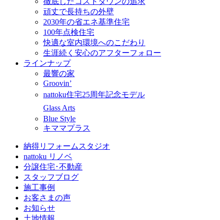
徹底したコストダウンの追求
頑丈で長持ちの外壁
2030年の省エネ基準住宅
100年点検住宅
快適な室内環境へのこだわり
生涯続く安心のアフターフォロー
ラインナップ
最響の家
Groovin’
nattoku住宅25周年記念モデル
Glass Arts
Blue Style
キママプラス
納得リフォームスタジオ
nattoku リノベ
分譲住宅･不動産
スタッフブログ
施工事例
お客さまの声
お知らせ
土地情報