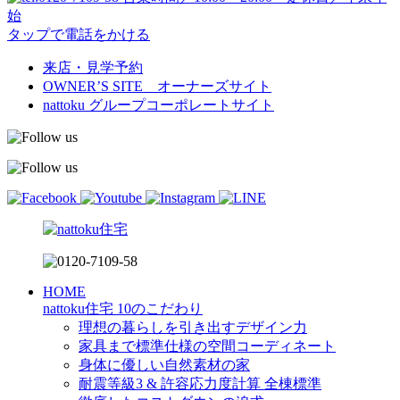
始
タップで電話をかける
来店・見学予約
OWNER’S SITE オーナーズサイト
nattoku
グループコーポレートサイト
HOME
nattoku住宅 10のこだわり
理想の暮らしを引き出すデザイン力
家具まで標準仕様の空間コーディネート
身体に優しい自然素材の家
耐震等級3 & 許容応力度計算 全棟標準