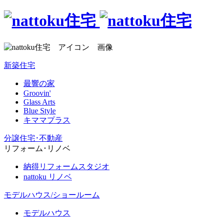
新築住宅
最響の家
Groovin'
Glass Arts
Blue Style
キママプラス
分譲住宅･不動産
リフォーム･リノベ
納得リフォームスタジオ
nattoku リノベ
モデルハウス/ショールーム
モデルハウス