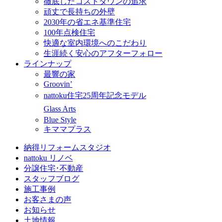
徹底したコストダウンの追求
頑丈で長持ちの外壁
2030年の省エネ基準住宅
100年点検住宅
快適な室内環境へのこだわり
生涯続く安心のアフターフォロー
ラインナップ
最響の家
Groovin’
nattoku住宅25周年記念モデル
Glass Arts
Blue Style
キママプラス
納得リフォームスタジオ
nattoku リノベ
分譲住宅･不動産
スタッフブログ
施工事例
お客さまの声
お知らせ
土地情報