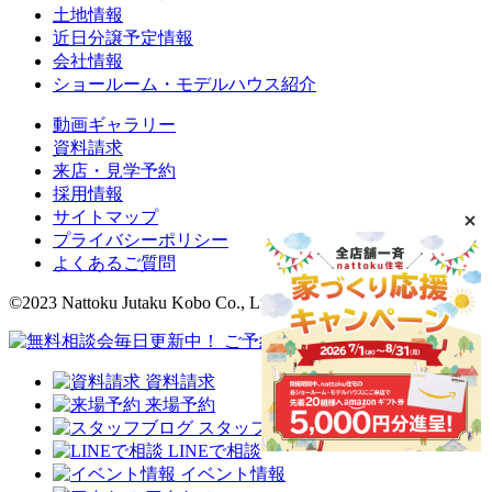
土地情報
近日分譲予定情報
会社情報
ショールーム・モデルハウス紹介
動画ギャラリー
資料請求
来店・見学予約
採用情報
サイトマップ
プライバシーポリシー
よくあるご質問
©2023 Nattoku Jutaku Kobo Co., Ltd.
資料請求
来場予約
スタッフブログ
LINEで相談
イベント情報