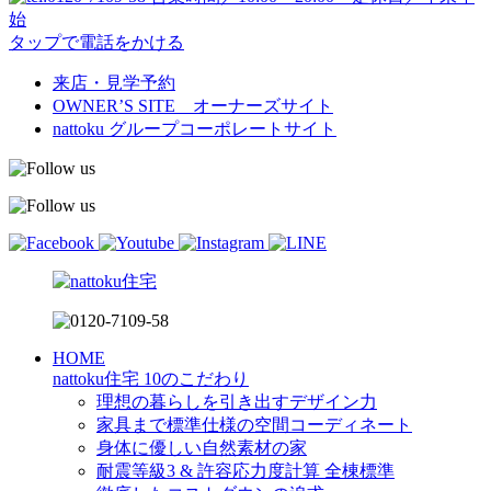
始
タップで電話をかける
来店・見学予約
OWNER’S SITE オーナーズサイト
nattoku
グループコーポレートサイト
HOME
nattoku住宅 10のこだわり
理想の暮らしを引き出すデザイン力
家具まで標準仕様の空間コーディネート
身体に優しい自然素材の家
耐震等級3 & 許容応力度計算 全棟標準