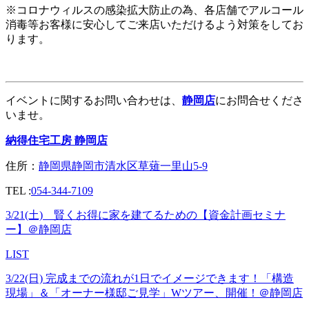
※コロナウィルスの感染拡大防止の為、各店舗でアルコール
消毒等お客様に安心してご来店いただけるよう対策をしてお
ります。
イベントに関するお問い合わせは、
静岡店
にお問合せくださ
いませ。
納得住宅工房 静岡店
住所：
静岡県静岡市清水区草薙一里山5-9
TEL :
054-344-7109
3/21(土) 賢くお得に家を建てるための【資金計画セミナ
ー】＠静岡店
LIST
3/22(日) 完成までの流れが1日でイメージできます！「構造
現場」＆「オーナー様邸ご見学」Wツアー、開催！＠静岡店