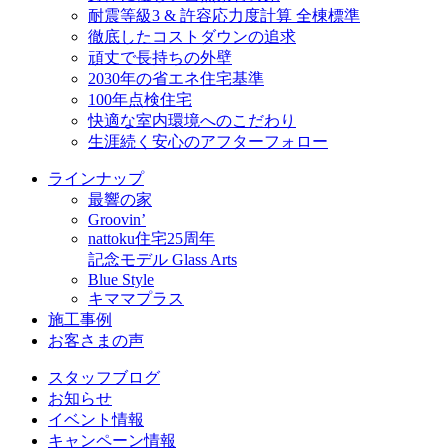
耐震等級3 & 許容応力度計算 全棟標準
徹底したコストダウンの追求
頑丈で長持ちの外壁
2030年の省エネ住宅基準
100年点検住宅
快適な室内環境へのこだわり
生涯続く安心のアフターフォロー
ラインナップ
最響の家
Groovin’
nattoku住宅25周年
記念モデル Glass Arts
Blue Style
キママプラス
施工事例
お客さまの声
スタッフブログ
お知らせ
イベント情報
キャンペーン情報