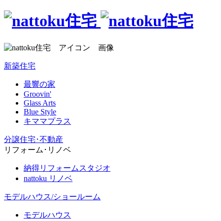
新築住宅
最響の家
Groovin'
Glass Arts
Blue Style
キママプラス
分譲住宅･不動産
リフォーム･リノベ
納得リフォームスタジオ
nattoku リノベ
モデルハウス/ショールーム
モデルハウス