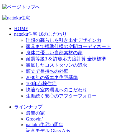
HOME
nattoku住宅 10のこだわり
理想の暮らしを引き出すデザイン力
家具まで標準仕様の空間コーディネート
身体に優しい自然素材の家
耐震等級3 & 許容応力度計算 全棟標準
徹底したコストダウンの追求
頑丈で長持ちの外壁
2030年の省エネ住宅基準
100年点検住宅
快適な室内環境へのこだわり
生涯続く安心のアフターフォロー
ラインナップ
最響の家
Groovin’
nattoku住宅25周年
記念モデル Glass Arts