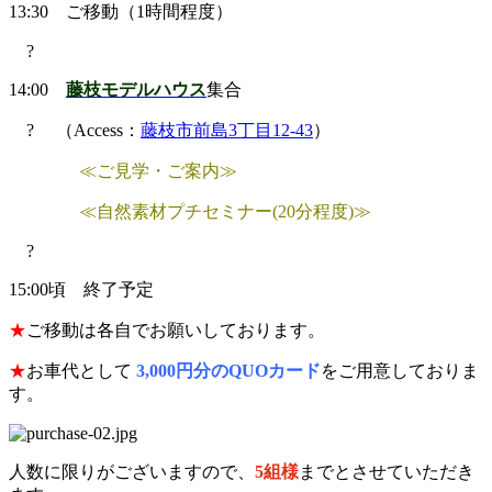
13:30 ご移動（1時間程度）
?
14:00
藤枝モデルハウス
集合
? （Access：
藤枝市前島3丁目12-43
）
≪ご見学・ご案内≫
≪自然素材プチセミナー(20分程度)≫
?
15:00頃 終了予定
★
ご移動は各自でお願いしております。
★
お車代として
3
,000円分のQUOカード
をご用意しておりま
す。
人数に限りがございますので、
5組様
までとさせていただき