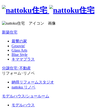
新築住宅
最響の家
Groovin'
Glass Arts
Blue Style
キママプラス
分譲住宅･不動産
リフォーム･リノベ
納得リフォームスタジオ
nattoku リノベ
モデルハウス/ショールーム
モデルハウス