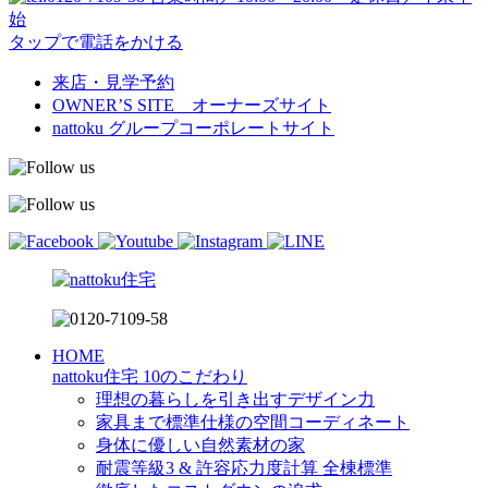
始
タップで電話をかける
来店・見学予約
OWNER’S SITE オーナーズサイト
nattoku
グループコーポレートサイト
HOME
nattoku住宅 10のこだわり
理想の暮らしを引き出すデザイン力
家具まで標準仕様の空間コーディネート
身体に優しい自然素材の家
耐震等級3 & 許容応力度計算 全棟標準