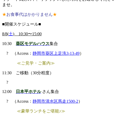
ませ。
★
お食事代はかかりません
★
■開催スケジュール■
8/8(
土
) 10:30〜15:00
10:30
葵区モデルハウス
集合
? （Access：
静岡市葵区上足洗3-13-49
）
≪ご見学・ご案内≫
11:30 ご移動（30分程度）
?
12:00
日本平ホテル
さん集合
? （Access：
静岡市清水区馬走1500-2
）
≪豪華ランチをご堪能♪≫