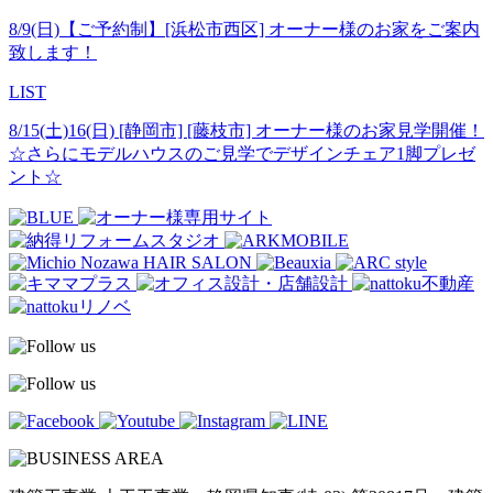
8/9(日)【ご予約制】[浜松市西区] オーナー様のお家をご案内
致します！
LIST
8/15(土)16(日) [静岡市] [藤枝市] オーナー様のお家見学開催！
☆さらにモデルハウスのご見学でデザインチェア1脚プレゼ
ント☆