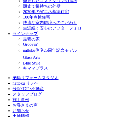
徹底したコストダウンの追求
頑丈で長持ちの外壁
2030年の省エネ基準住宅
100年点検住宅
快適な室内環境へのこだわり
生涯続く安心のアフターフォロー
ラインナップ
最響の家
Groovin’
nattoku住宅25周年記念モデル
Glass Arts
Blue Style
キママプラス
納得リフォームスタジオ
nattoku リノベ
分譲住宅･不動産
スタッフブログ
施工事例
お客さまの声
お知らせ
土地情報