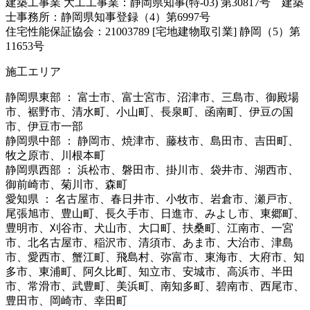
建築工事業 大工工事業：静岡県知事(特-03) 第30817号 建築
士事務所：静岡県知事登録（4）第6997号
住宅性能保証協会：21003789 [宅地建物取引業] 静岡（5）第
11653号
施工エリア
静岡県東部 ： 富士市、富士宮市、沼津市、三島市、御殿場
市、裾野市、清水町、小山町、長泉町、函南町、伊豆の国
市、伊豆市一部
静岡県中部 ： 静岡市、焼津市、藤枝市、島田市、吉田町、
牧之原市、川根本町
静岡県西部 ： 浜松市、磐田市、掛川市、袋井市、湖西市、
御前崎市、菊川市、森町
愛知県 ： 名古屋市、春日井市、小牧市、岩倉市、瀬戸市、
尾張旭市、豊山町、長久手市、日進市、みよし市、東郷町、
豊明市、刈谷市、犬山市、大口町、扶桑町、江南市、一宮
市、北名古屋市、稲沢市、清須市、あま市、大治市、津島
市、愛西市、蟹江町、飛島村、弥富市、東海市、大府市、知
多市、東浦町、阿久比町、知立市、安城市、高浜市、半田
市、常滑市、武豊町、美浜町、南知多町、碧南市、西尾市、
豊田市、岡崎市、幸田町