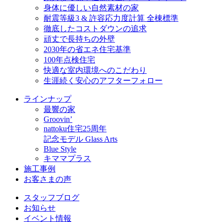
身体に優しい自然素材の家
耐震等級3 & 許容応力度計算 全棟標準
徹底したコストダウンの追求
頑丈で長持ちの外壁
2030年の省エネ住宅基準
100年点検住宅
快適な室内環境へのこだわり
生涯続く安心のアフターフォロー
ラインナップ
最響の家
Groovin’
nattoku住宅25周年
記念モデル Glass Arts
Blue Style
キママプラス
施工事例
お客さまの声
スタッフブログ
お知らせ
イベント情報