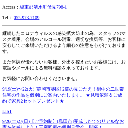
Access：
駿東郡清水町伏見798-1
Tel：
055-973-7109
継続したコロナウィルスの感染拡大防止の為、スタッフのマ
スク着用、会場のアルコール消毒、適切な換気等、お客様に
安心してご来場いただけるよう細心の注意を心がけておりま
す。
また体調が優れないお客様、外出を控えたいお客様には、お
電話やメールによる無料相談を承っております。
お気軽にお問い合わせくださいませ。
9/19(土)〜22(火) [静岡市葵区] 2倍の見ごたえ！街中の二世帯
住宅の作品を個別にご案内いたします。 ★見積依頼＆ご成
約で家具2セットプレゼント★
LIST
9/26(土)27(日)【ご予約制】[島田市]完成したてのリアルなお
家を体感しよう！三密回避の個別見学会、開催！