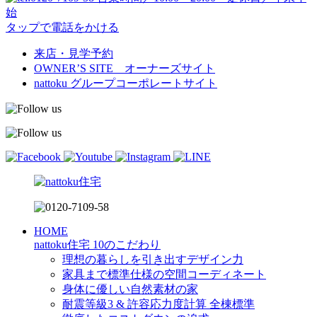
始
タップで電話をかける
来店・見学予約
OWNER’S SITE オーナーズサイト
nattoku
グループコーポレートサイト
HOME
nattoku住宅 10のこだわり
理想の暮らしを引き出すデザイン力
家具まで標準仕様の空間コーディネート
身体に優しい自然素材の家
耐震等級3 & 許容応力度計算 全棟標準