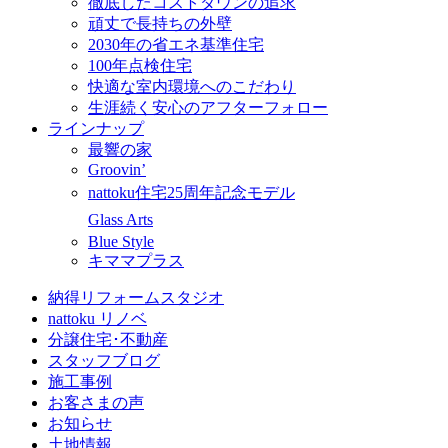
徹底したコストダウンの追求
頑丈で長持ちの外壁
2030年の省エネ基準住宅
100年点検住宅
快適な室内環境へのこだわり
生涯続く安心のアフターフォロー
ラインナップ
最響の家
Groovin’
nattoku住宅25周年記念モデル
Glass Arts
Blue Style
キママプラス
納得リフォームスタジオ
nattoku リノベ
分譲住宅･不動産
スタッフブログ
施工事例
お客さまの声
お知らせ
土地情報