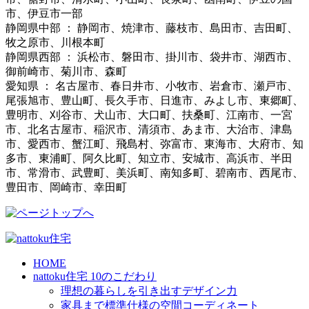
市、伊豆市一部
静岡県中部 ： 静岡市、焼津市、藤枝市、島田市、吉田町、
牧之原市、川根本町
静岡県西部 ： 浜松市、磐田市、掛川市、袋井市、湖西市、
御前崎市、菊川市、森町
愛知県 ： 名古屋市、春日井市、小牧市、岩倉市、瀬戸市、
尾張旭市、豊山町、長久手市、日進市、みよし市、東郷町、
豊明市、刈谷市、犬山市、大口町、扶桑町、江南市、一宮
市、北名古屋市、稲沢市、清須市、あま市、大治市、津島
市、愛西市、蟹江町、飛島村、弥富市、東海市、大府市、知
多市、東浦町、阿久比町、知立市、安城市、高浜市、半田
市、常滑市、武豊町、美浜町、南知多町、碧南市、西尾市、
豊田市、岡崎市、幸田町
HOME
nattoku住宅 10のこだわり
理想の暮らしを引き出すデザイン力
家具まで標準仕様の空間コーディネート