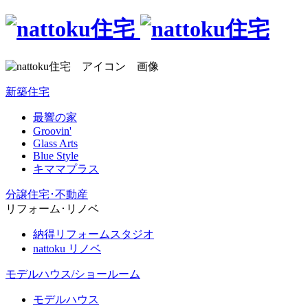
新築住宅
最響の家
Groovin'
Glass Arts
Blue Style
キママプラス
分譲住宅･不動産
リフォーム･リノベ
納得リフォームスタジオ
nattoku リノベ
モデルハウス/ショールーム
モデルハウス