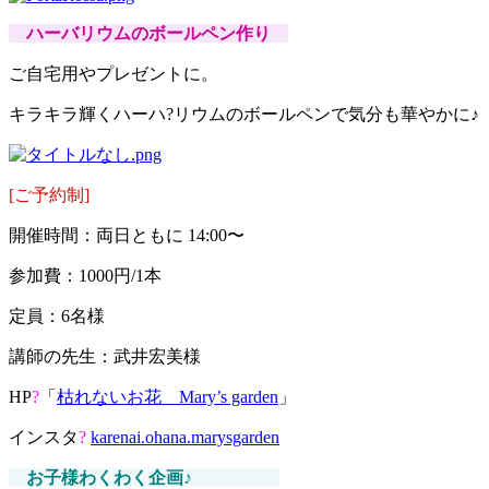
ハーバリウムのボールペン作り
ご自宅用やプレゼントに。
キラキラ輝くハーハ?リウムのボールペンで気分も華やかに
♪
[ご予約制]
開催時間：両日ともに 14:00〜
参加費：1000円/1本
定員：6名様
講師の先生：武井宏美様
HP
?
「
枯れないお花 Mary’s garden
」
インスタ
?
karenai.ohana.marysgarden
お子様わくわく企画♪