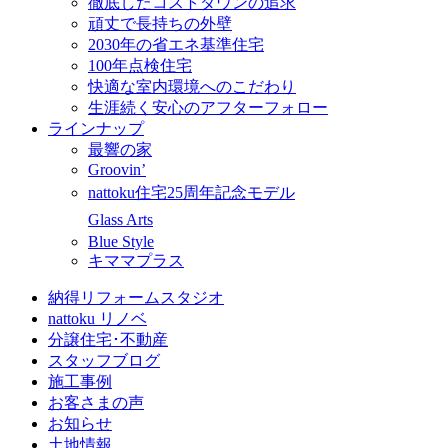
徹底したコストダウンの追求
頑丈で長持ちの外壁
2030年の省エネ基準住宅
100年点検住宅
快適な室内環境へのこだわり
生涯続く安心のアフターフォロー
ラインナップ
最響の家
Groovin’
nattoku住宅25周年記念モデル
Glass Arts
Blue Style
キママプラス
納得リフォームスタジオ
nattoku リノベ
分譲住宅･不動産
スタッフブログ
施工事例
お客さまの声
お知らせ
土地情報