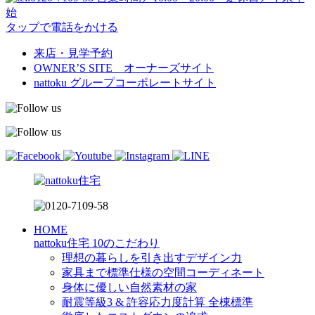
始
タップで電話をかける
来店・見学予約
OWNER’S SITE オーナーズサイト
nattoku
グループコーポレートサイト
HOME
nattoku住宅 10のこだわり
理想の暮らしを引き出すデザイン力
家具まで標準仕様の空間コーディネート
身体に優しい自然素材の家
耐震等級3 & 許容応力度計算 全棟標準