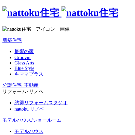
新築住宅
最響の家
Groovin'
Glass Arts
Blue Style
キママプラス
分譲住宅･不動産
リフォーム･リノベ
納得リフォームスタジオ
nattoku リノベ
モデルハウス/ショールーム
モデルハウス