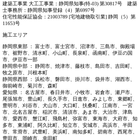
建築工事業 大工工事業：静岡県知事(特-03) 第30817号 建築
士事務所：静岡県知事登録（4）第6997号
住宅性能保証協会：21003789 [宅地建物取引業] 静岡（5）第
11653号
施工エリア
静岡県東部 ： 富士市、富士宮市、沼津市、三島市、御殿場
市、裾野市、清水町、小山町、長泉町、函南町、伊豆の国
市、伊豆市一部
静岡県中部 ： 静岡市、焼津市、藤枝市、島田市、吉田町、
牧之原市、川根本町
静岡県西部 ： 浜松市、磐田市、掛川市、袋井市、湖西市、
御前崎市、菊川市、森町
愛知県 ： 名古屋市、春日井市、小牧市、岩倉市、瀬戸市、
尾張旭市、豊山町、長久手市、日進市、みよし市、東郷町、
豊明市、刈谷市、犬山市、大口町、扶桑町、江南市、一宮
市、北名古屋市、稲沢市、清須市、あま市、大治市、津島
市、愛西市、蟹江町、飛島村、弥富市、東海市、大府市、知
多市、東浦町、阿久比町、知立市、安城市、高浜市、半田
市、常滑市、武豊町、美浜町、南知多町、碧南市、西尾市、
豊田市、岡崎市、幸田町