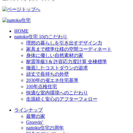
HOME
nattoku住宅 10のこだわり
理想の暮らしを引き出すデザイン力
家具まで標準仕様の空間コーディネート
身体に優しい自然素材の家
耐震等級3 & 許容応力度計算 全棟標準
徹底したコストダウンの追求
頑丈で長持ちの外壁
2030年の省エネ住宅基準
100年点検住宅
快適な室内環境へのこだわり
生涯続く安心のアフターフォロー
ラインナップ
最響の家
Groovin’
nattoku住宅25周年