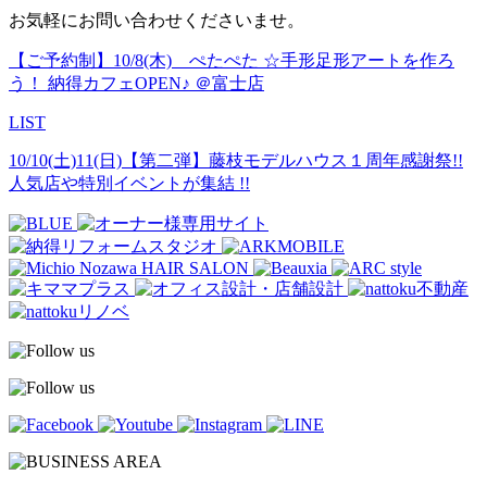
お気軽にお問い合わせくださいませ。
【ご予約制】10/8(木) ぺたぺた ☆手形足形アートを作ろ
う！ 納得カフェOPEN♪ ＠富士店
LIST
10/10(土)11(日)【第二弾】藤枝モデルハウス１周年感謝祭!!
人気店や特別イベントが集結 !!