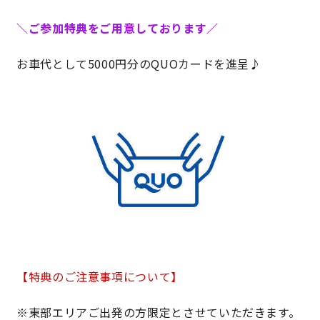
＼ご参加特典をご用意しております／
サイトマップ
プライバシーポリシー
お車代として5000円分のQUOカードを進呈♪
よくある質問
CLOSE
【特典のご注意事項について】
※東部
エリアご出発の方限定とさせていただきます。