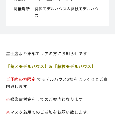
開催場所
葵区モデルハウス＆藤枝モデルハウ
理想の暮らしを引き出すデザイン力
ス
家具まで標準仕様の空間コーディネート
身体に優しい自然素材の家
富士店より東部エリアの方にお知らせです！
耐震等級3 & 許容応力度計算 全棟標準
【葵区モデルハウス】＆【藤枝モデルハウス】
徹底したコストダウンの追求
ご予約の方限定
でモデルハウス2棟をじっくりとご案
頑丈で長持ちの外壁
内致します。
2030年の省エネ基準住宅
※
感染症対策をしてのご案内となります。
100年点検住宅
※
マスク着用でのご参加をお願い致します。