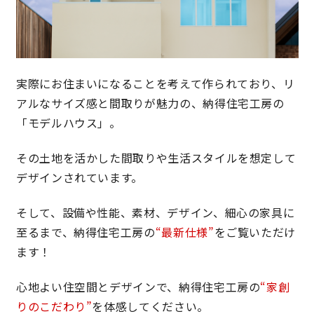
キママプラス
実際にお住まいになることを考えて作られており、リ
納得リフォームスタジオ
nattoku リノベ
アルなサイズ感と間取りが魅力の、納得住宅工房の
「モデルハウス」。
分譲住宅･不動産
スタッフブログ
その土地を活かした間取りや生活スタイルを想定して
施工事例
お客さまの声
デザインされています。
そして、設備や性能、素材、デザイン、細心の家具に
お知らせ
土地情報
至るまで、納得住宅工房の
“最新仕様”
をご覧いただけ
ます！
近日分譲予定情報
会社情報
心地よい住空間とデザインで、納得住宅工房の
“家創
動画ギャラリー
採用情報
りのこだわり”
を体感してください。