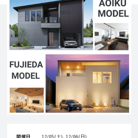
営業時間／10:00～20:00 定休日／年末年始
タップで電話をかける
来店・見学予約
OWNER’S SITE オーナーズサイト
nattoku
グループコーポレートサイト
nattoku住宅 10のこだわり
開催日
12/05(土), 12/06(日)