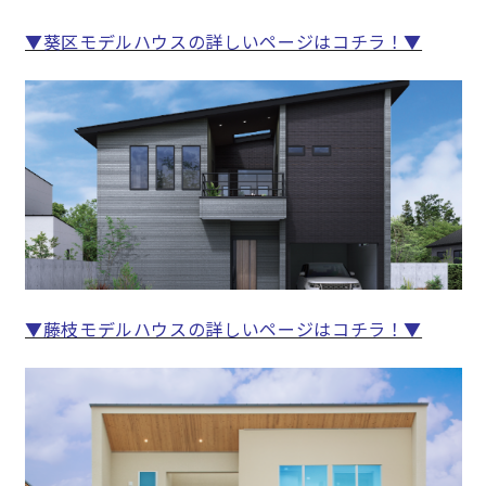
▼葵区モデルハウスの詳しいページはコチラ！▼
快適な室内環境へのこだわり
生涯続く安心のアフターフォロー
ラインナップ
最響の家
Groovin’
▼藤枝モデルハウスの詳しいページはコチラ！▼
nattoku住宅25周年記念モデル
Glass Arts
Blue Style