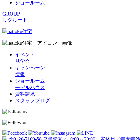
ショールーム
GROUP
リクルート
イベント
見学会
キャンペーン
情報
ショールーム
モデルハウス
資料請求
スタッフブログ
営業時間／10:00～20:00 定休日／年末年