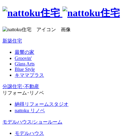
新築住宅
最響の家
Groovin'
Glass Arts
Blue Style
キママプラス
分譲住宅･不動産
リフォーム･リノベ
納得リフォームスタジオ
nattoku リノベ
モデルハウス/ショールーム
モデルハウス