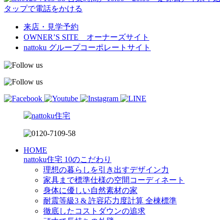
タップで電話をかける
来店・見学予約
OWNER’S SITE オーナーズサイト
nattoku
グループコーポレートサイト
HOME
nattoku住宅 10のこだわり
理想の暮らしを引き出すデザイン力
家具まで標準仕様の空間コーディネート
身体に優しい自然素材の家
耐震等級3 & 許容応力度計算 全棟標準
徹底したコストダウンの追求