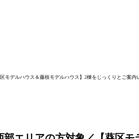
象／【葵区モデルハウス＆藤枝モデルハウス】2棟をじっくりとご案
(日)＼西部エリアの方対象／【葵