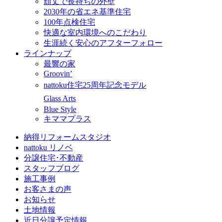
頑丈で長持ちの外壁
2030年の省エネ基準住宅
100年点検住宅
快適な室内環境へのこだわり
生涯続く安心のアフターフォロー
ラインナップ
最響の家
Groovin’
nattoku住宅25周年記念モデル
Glass Arts
Blue Style
キママプラス
納得リフォームスタジオ
nattoku リノベ
分譲住宅･不動産
スタッフブログ
施工事例
お客さまの声
お知らせ
土地情報
近日分譲予定情報