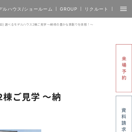
デルハウス/ショールーム
GROUP
リクルート
2(日) 選べるモデルハウス2棟ご見学 〜納得の豊かな家創りを体感！〜
ス2棟ご見学 〜納