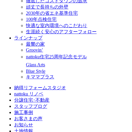
徹底したコストダウンの追求
頑丈で長持ちの外壁
2030年の省エネ基準住宅
100年点検住宅
快適な室内環境へのこだわり
生涯続く安心のアフターフォロー
ラインナップ
最響の家
Groovin’
nattoku住宅25周年記念モデル
Glass Arts
Blue Style
キママプラス
納得リフォームスタジオ
nattoku リノベ
分譲住宅･不動産
スタッフブログ
施工事例
お客さまの声
お知らせ
土地情報