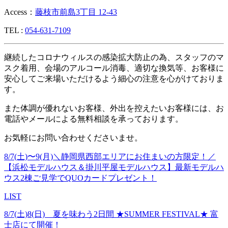
Access：
藤枝市前島3丁目 12-43
TEL :
054-631-7109
継続したコロナウィルスの感染拡大防止の為、スタッフのマ
スク着用、会場のアルコール消毒、適切な換気等、お客様に
安心してご来場いただけるよう細心の注意を心がけておりま
す。
また体調が優れないお客様、外出を控えたいお客様には、お
電話やメールによる無料相談を承っております。
お気軽にお問い合わせくださいませ。
8/7(土)〜9(月)＼静岡県西部エリアにお住まいの方限定！／
【浜松モデルハウス＆掛川平屋モデルハウス】最新モデルハ
ウス2棟ご見学でQUOカードプレゼント！
LIST
8/7(土)8(日) 夏を味わう2日間 ★SUMMER FESTIVAL★ 富
士店にて開催！