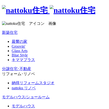
新築住宅
最響の家
Groovin'
Glass Arts
Blue Style
キママプラス
分譲住宅･不動産
リフォーム･リノベ
納得リフォームスタジオ
nattoku リノベ
モデルハウス/ショールーム
モデルハウス