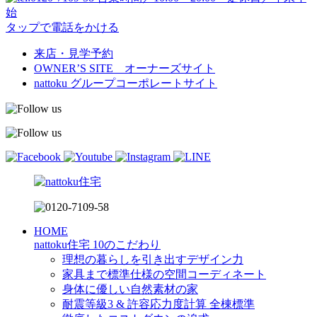
始
タップで電話をかける
来店・見学予約
OWNER’S SITE オーナーズサイト
nattoku
グループコーポレートサイト
HOME
nattoku住宅 10のこだわり
理想の暮らしを引き出すデザイン力
家具まで標準仕様の空間コーディネート
身体に優しい自然素材の家
耐震等級3 & 許容応力度計算 全棟標準