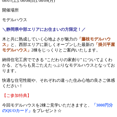
08/07(土), 08/08(日), 08/09(月)
開催場所
モデルハウス
＼静岡県中部エリアにお住まいの方限定！／
木と共に熟成していく心地よさが魅力の
「
藤枝モデルハウ
ス
」
と、
西部エリアに新しくオープンした
最新の
「掛川平屋
モデルハウス」
2棟
をじっくりとご案内いたします。
納得住宅工房でできる “こだわりの家創り” についてよくわ
かる、どちらも見ごたえたっぷりなモデルハウスとなってお
ります。
快適な住宅性能や、それぞれの違った住み心地の良さご体感
ください！
【ご参加特典】
今回モデルハウスを2棟ご見学いただきますと、
「3000円分
のQUOカード」
をプレゼント☆