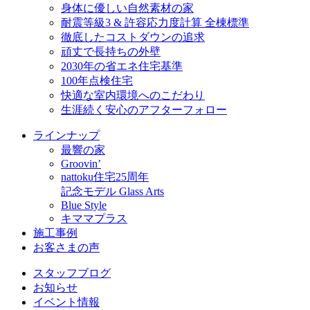
身体に優しい自然素材の家
耐震等級3 & 許容応力度計算 全棟標準
徹底したコストダウンの追求
頑丈で長持ちの外壁
2030年の省エネ住宅基準
100年点検住宅
快適な室内環境へのこだわり
生涯続く安心のアフターフォロー
ラインナップ
最響の家
Groovin’
nattoku住宅25周年
記念モデル Glass Arts
Blue Style
キママプラス
施工事例
お客さまの声
スタッフブログ
お知らせ
イベント情報