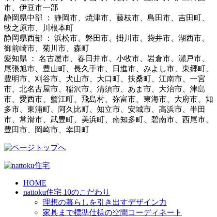
市、伊豆市一部
静岡県中部 ： 静岡市、焼津市、藤枝市、島田市、吉田町、
牧之原市、川根本町
静岡県西部 ： 浜松市、磐田市、掛川市、袋井市、湖西市、
御前崎市、菊川市、森町
愛知県 ： 名古屋市、春日井市、小牧市、岩倉市、瀬戸市、
尾張旭市、豊山町、長久手市、日進市、みよし市、東郷町、
豊明市、刈谷市、犬山市、大口町、扶桑町、江南市、一宮
市、北名古屋市、稲沢市、清須市、あま市、大治市、津島
市、愛西市、蟹江町、飛島村、弥富市、東海市、大府市、知
多市、東浦町、阿久比町、知立市、安城市、高浜市、半田
市、常滑市、武豊町、美浜町、南知多町、碧南市、西尾市、
豊田市、岡崎市、幸田町
HOME
nattoku住宅 10のこだわり
理想の暮らしを引き出すデザイン力
家具まで標準仕様の空間コーディネート