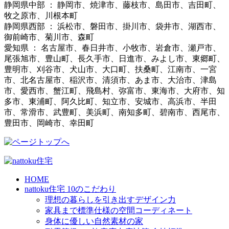
静岡県中部 ： 静岡市、焼津市、藤枝市、島田市、吉田町、
牧之原市、川根本町
静岡県西部 ： 浜松市、磐田市、掛川市、袋井市、湖西市、
御前崎市、菊川市、森町
愛知県 ： 名古屋市、春日井市、小牧市、岩倉市、瀬戸市、
尾張旭市、豊山町、長久手市、日進市、みよし市、東郷町、
豊明市、刈谷市、犬山市、大口町、扶桑町、江南市、一宮
市、北名古屋市、稲沢市、清須市、あま市、大治市、津島
市、愛西市、蟹江町、飛島村、弥富市、東海市、大府市、知
多市、東浦町、阿久比町、知立市、安城市、高浜市、半田
市、常滑市、武豊町、美浜町、南知多町、碧南市、西尾市、
豊田市、岡崎市、幸田町
HOME
nattoku住宅 10のこだわり
理想の暮らしを引き出すデザイン力
家具まで標準仕様の空間コーディネート
身体に優しい自然素材の家