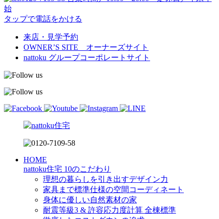
始
タップで電話をかける
来店・見学予約
OWNER’S SITE オーナーズサイト
nattoku
グループコーポレートサイト
HOME
nattoku住宅 10のこだわり
理想の暮らしを引き出すデザイン力
家具まで標準仕様の空間コーディネート
身体に優しい自然素材の家
耐震等級3 & 許容応力度計算 全棟標準