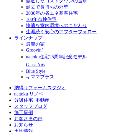
徹底したコストダウンの追求
頑丈で長持ちの外壁
2030年の省エネ基準住宅
100年点検住宅
快適な室内環境へのこだわり
生涯続く安心のアフターフォロー
ラインナップ
最響の家
Groovin’
nattoku住宅25周年記念モデル
Glass Arts
Blue Style
キママプラス
納得リフォームスタジオ
nattoku リノベ
分譲住宅･不動産
スタッフブログ
施工事例
お客さまの声
お知らせ
土地情報