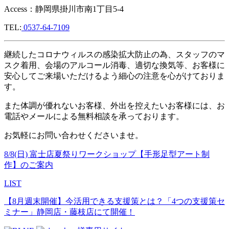
Access：
静岡県掛川市南1丁目5-4
TEL:
0537-64-7109
継続したコロナウィルスの感染拡大防止の為、スタッフのマ
スク着用、会場のアルコール消毒、適切な換気等、お客様に
安心してご来場いただけるよう細心の注意を心がけておりま
す。
また体調が優れないお客様、外出を控えたいお客様には、お
電話やメールによる無料相談を承っております。
お気軽にお問い合わせくださいませ。
8/8(日) 富士店夏祭りワークショップ【手形足型アート制
作】のご案内
LIST
【8月週末開催】今活用できる支援策とは？「4つの支援策セ
ミナー」静岡店・藤枝店にて開催！