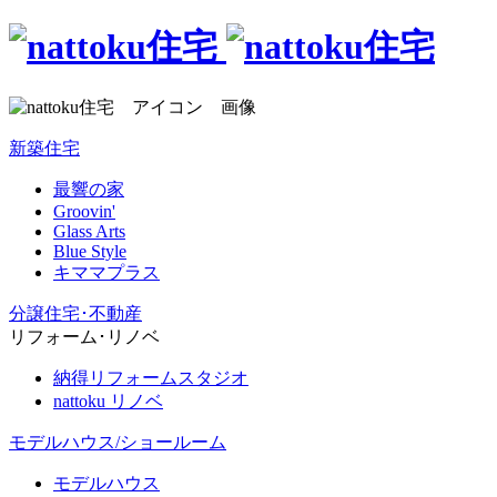
新築住宅
最響の家
Groovin'
Glass Arts
Blue Style
キママプラス
分譲住宅･不動産
リフォーム･リノベ
納得リフォームスタジオ
nattoku リノベ
モデルハウス/ショールーム
モデルハウス