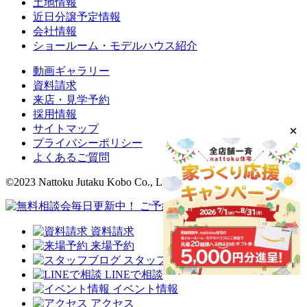
土地情報
近日分譲予定情報
会社情報
ショールーム・モデルハウス紹介
動画ギャラリー
資料請求
来店・見学予約
採用情報
サイトマップ
プライバシーポリシー
よくあるご質問
©2023 Nattoku Jutaku Kobo Co., Ltd.
資料請求
来場予約
スタッフブログ
LINEで相談
イベント情報
アクセス