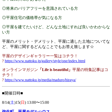
◎将来のバリアフリーを意識されている方
◎平屋住宅の価格帯が気になる方
◎平屋を建てたいけど、どんな土地にすれば良いかわからな
い方
平屋のメリット・デメリット、平屋に適した土地についてな
ど、平屋に関するどんなことでもお答え致します☆
平屋のデザインギャラリー一覧はコチラ！
?
https://www.nattoku.jp/gallery/style/one/index.html
オンラインマガジン
「Life is beautiful」
平屋の特集記事はコ
チラ！
?
https://www.nattoku.jp/media/maduro/hiraya/
■開催日時■
8/14(
土
)15(
日
) 13:00〜15:00
弥生町 平屋モデルハウス