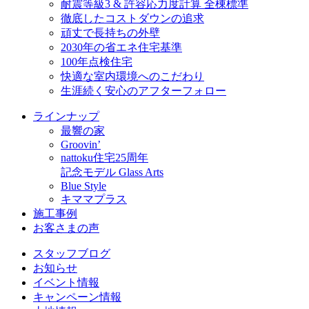
耐震等級3 & 許容応力度計算 全棟標準
徹底したコストダウンの追求
頑丈で長持ちの外壁
2030年の省エネ住宅基準
100年点検住宅
快適な室内環境へのこだわり
生涯続く安心のアフターフォロー
ラインナップ
最響の家
Groovin’
nattoku住宅25周年
記念モデル Glass Arts
Blue Style
キママプラス
施工事例
お客さまの声
スタッフブログ
お知らせ
イベント情報
キャンペーン情報