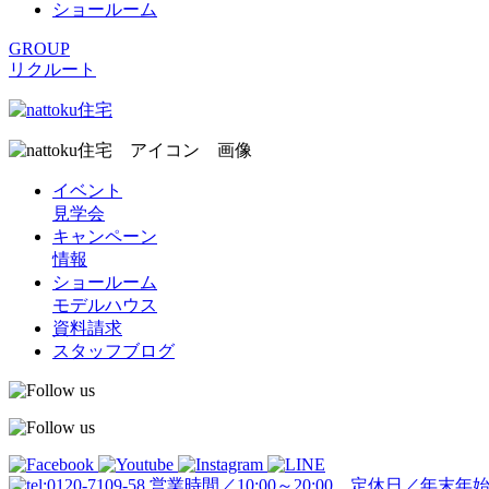
ショールーム
GROUP
リクルート
イベント
見学会
キャンペーン
情報
ショールーム
モデルハウス
資料請求
スタッフブログ
営業時間／10:00～20:00 定休日／年末年