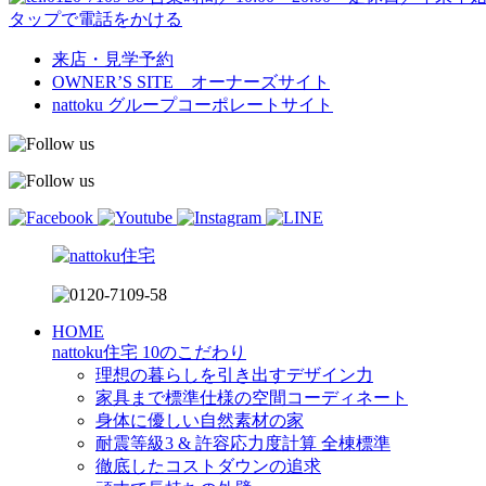
タップで電話をかける
来店・見学予約
OWNER’S SITE オーナーズサイト
nattoku
グループコーポレートサイト
HOME
nattoku住宅 10のこだわり
理想の暮らしを引き出すデザイン力
家具まで標準仕様の空間コーディネート
身体に優しい自然素材の家
耐震等級3 & 許容応力度計算 全棟標準
徹底したコストダウンの追求