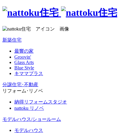
新築住宅
最響の家
Groovin'
Glass Arts
Blue Style
キママプラス
分譲住宅･不動産
リフォーム･リノベ
納得リフォームスタジオ
nattoku リノベ
モデルハウス/ショールーム
モデルハウス