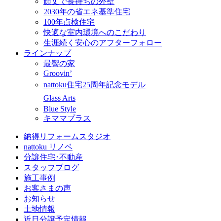
頑丈で長持ちの外壁
2030年の省エネ基準住宅
100年点検住宅
快適な室内環境へのこだわり
生涯続く安心のアフターフォロー
ラインナップ
最響の家
Groovin’
nattoku住宅25周年記念モデル
Glass Arts
Blue Style
キママプラス
納得リフォームスタジオ
nattoku リノベ
分譲住宅･不動産
スタッフブログ
施工事例
お客さまの声
お知らせ
土地情報
近日分譲予定情報