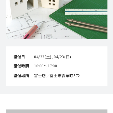
営業時間／10:00～20:00 定休日／年末年始
タップで電話をかける
来店・見学予約
開催日
04/22(土), 04/23(日)
OWNER’S SITE オーナーズサイト
開催時間
10:00～17:00
開催場所
富士店／富士市青葉町572
nattoku
グループコーポレートサイト
nattoku住宅 10のこだわり