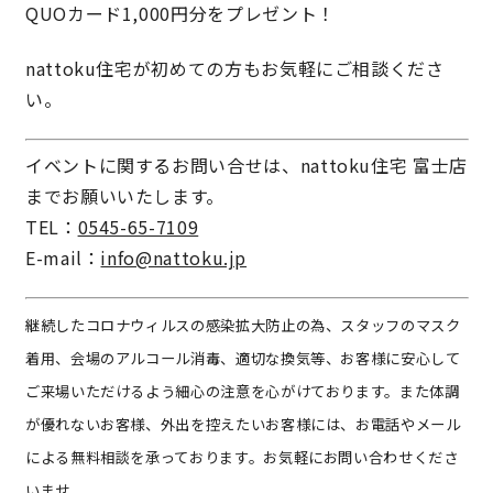
QUOカード1,000円分をプレゼント！
快適な室内環境へのこだわり
nattoku住宅が初めての方もお気軽にご相談くださ
生涯続く安心のアフターフォロー
い。
イベントに関するお問い合せは、nattoku住宅 富士店
ラインナップ
までお願いいたします。
TEL：
0545-65-7109
E-mail：
info@nattoku.jp
最響の家
Groovin’
継続したコロナウィルスの感染拡大防止の為、スタッフのマスク
着用、会場のアルコール消毒、適切な換気等、お客様に安心して
nattoku住宅25周年記念モデル
ご来場いただけるよう細心の注意を心がけております。また体調
Glass Arts
が優れないお客様、外出を控えたいお客様には、お電話やメール
による無料相談を承っております。お気軽にお問い合わせくださ
Blue Style
いませ。