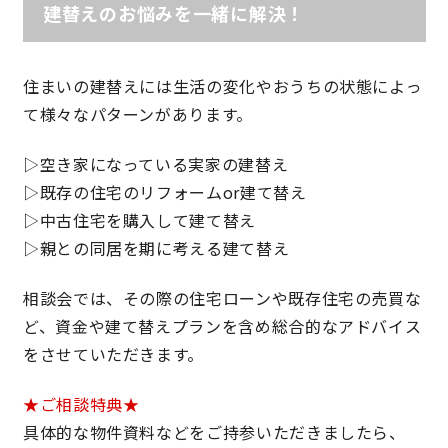
建替えのお悩みを一緒に解決！
理想の暮らしを引き出すデザイン力
住まいの建替えには生活の変化やおうちの状態によっ
家具まで標準仕様の空間コーディネート
て様々なパターンがあります。
身体に優しい自然素材の家
▷空き家になっている実家の建替え
▷既存の住宅のリフォームor建て替え
耐震等級3 & 許容応力度計算 全棟標準
▷中古住宅を購入して建て替え
▷親との同居を期に考える建て替え
徹底したコストダウンの追求
相談会では、その際の住宅ローンや既存住宅の売買な
頑丈で長持ちの外壁
ど、資金や建て替えプランを含め総合的なアドバイス
をさせていただきます。
2030年の省エネ基準住宅
★ご相談特典★
100年点検住宅
具体的な物件資料などをご持参いただきましたら、