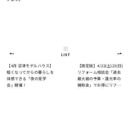
キママプラス
納得リフォームスタジオ
nattoku リノベ
分譲住宅･不動産
スタッフブログ
LIST
【4月 沼津モデルハウス】
【限定版】4/22(土)23(日)
施工事例
お客さまの声
暗くなってからの暮らしを
リフォーム相談会「過去
体感できる「夜の見学
最大級の予算・還元率の
会」開催！
補助金」でお得にリフ…
お知らせ
土地情報
近日分譲予定情報
会社情報
動画ギャラリー
採用情報