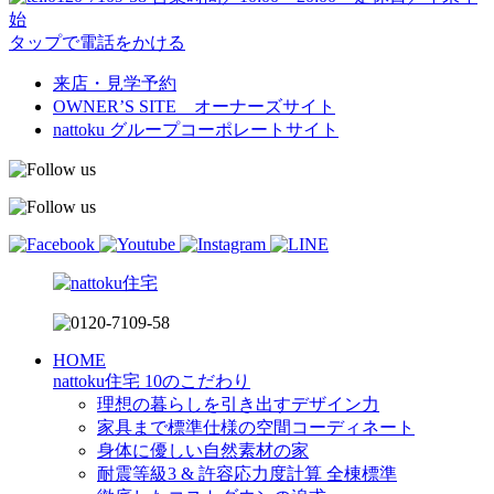
始
タップで電話をかける
来店・見学予約
OWNER’S SITE オーナーズサイト
nattoku
グループコーポレートサイト
HOME
nattoku住宅 10のこだわり
理想の暮らしを引き出すデザイン力
家具まで標準仕様の空間コーディネート
身体に優しい自然素材の家
耐震等級3 & 許容応力度計算 全棟標準