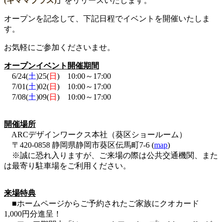
(キママプラス)
」
をリリースいたします。
オープンを記念して、下記日程でイベントを開催いたしま
す。
お気軽にご参加くださいませ。
オープンイベント開催期間
6/24(
土
)25(
日
) 10:00～17:00
7/01(
土
)02(
日
) 10:00～17:00
7/08(
土
)09(
日
) 10:00～17:00
開催場所
ARCデザインワークス本社（葵区ショールーム）
〒420-0858 静岡県静岡市葵区伝馬町7-6 (
map
)
※誠に恐れ入りますが、ご来場の際は公共交通機関、また
は最寄り駐車場をご利用ください。
来場特典
■ホームページからご予約されたご家族にクオカード
1,000円分進呈！