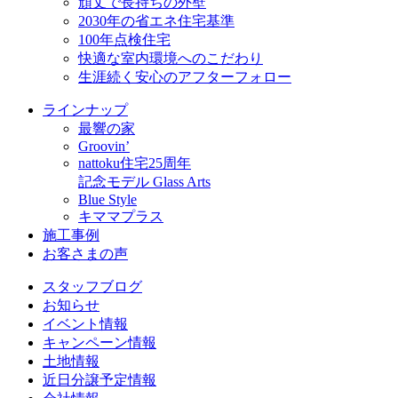
頑丈で長持ちの外壁
2030年の省エネ住宅基準
100年点検住宅
快適な室内環境へのこだわり
生涯続く安心のアフターフォロー
ラインナップ
最響の家
Groovin’
nattoku住宅25周年
記念モデル Glass Arts
Blue Style
キママプラス
施工事例
お客さまの声
スタッフブログ
お知らせ
イベント情報
キャンペーン情報
土地情報
近日分譲予定情報