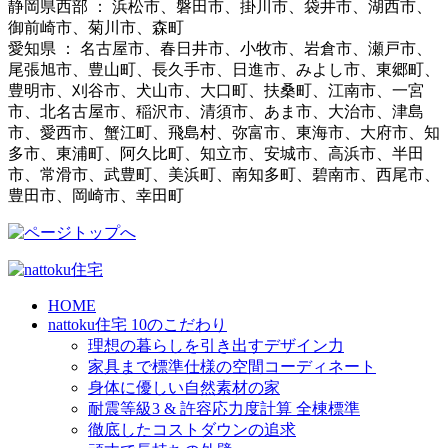
静岡県西部 ： 浜松市、磐田市、掛川市、袋井市、湖西市、
御前崎市、菊川市、森町
愛知県 ： 名古屋市、春日井市、小牧市、岩倉市、瀬戸市、
尾張旭市、豊山町、長久手市、日進市、みよし市、東郷町、
豊明市、刈谷市、犬山市、大口町、扶桑町、江南市、一宮
市、北名古屋市、稲沢市、清須市、あま市、大治市、津島
市、愛西市、蟹江町、飛島村、弥富市、東海市、大府市、知
多市、東浦町、阿久比町、知立市、安城市、高浜市、半田
市、常滑市、武豊町、美浜町、南知多町、碧南市、西尾市、
豊田市、岡崎市、幸田町
HOME
nattoku住宅 10のこだわり
理想の暮らしを引き出すデザイン力
家具まで標準仕様の空間コーディネート
身体に優しい自然素材の家
耐震等級3 & 許容応力度計算 全棟標準
徹底したコストダウンの追求