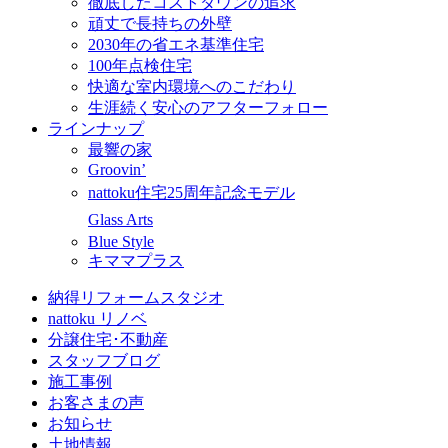
徹底したコストダウンの追求
頑丈で長持ちの外壁
2030年の省エネ基準住宅
100年点検住宅
快適な室内環境へのこだわり
生涯続く安心のアフターフォロー
ラインナップ
最響の家
Groovin’
nattoku住宅25周年記念モデル
Glass Arts
Blue Style
キママプラス
納得リフォームスタジオ
nattoku リノベ
分譲住宅･不動産
スタッフブログ
施工事例
お客さまの声
お知らせ
土地情報