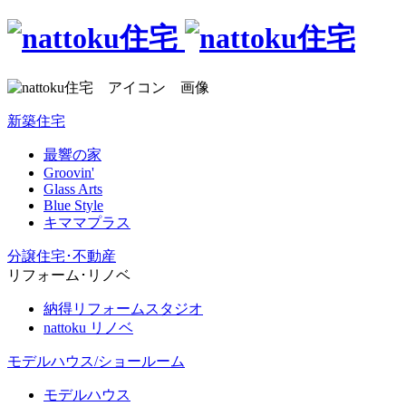
新築住宅
最響の家
Groovin'
Glass Arts
Blue Style
キママプラス
分譲住宅･不動産
リフォーム･リノベ
納得リフォームスタジオ
nattoku リノベ
モデルハウス/ショールーム
モデルハウス