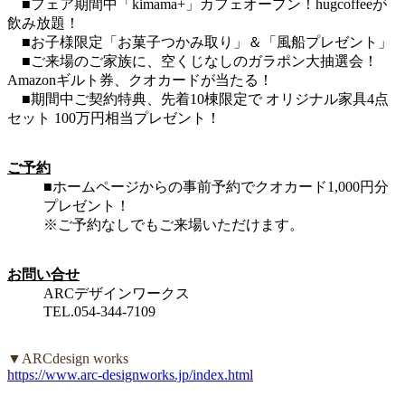
■フェア期間中「kimama+」カフェオープン！hugcoffeeが
飲み放題！
■お子様限定「お菓子つかみ取り」＆「風船プレゼント」
■ご来場のご家族に、空くじなしのガラポン大抽選会！
Amazonギルト券、クオカードが当たる！
■期間中ご契約特典、先着10棟限定で オリジナル家具4点
セット 100万円相当プレゼント！
ご予約
■ホームページからの事前予約でクオカード1,000円分
プレゼント！
※ご予約なしでもご来場いただけます。
お問い合せ
ARCデザインワークス
TEL.054-344-7109
▼ARCdesign works
https://www.arc-designworks.jp/index.html