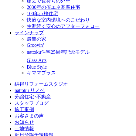
頑丈で長持ちの外壁
2030年の省エネ基準住宅
100年点検住宅
快適な室内環境へのこだわり
生涯続く安心のアフターフォロー
ラインナップ
最響の家
Groovin’
nattoku住宅25周年記念モデル
Glass Arts
Blue Style
キママプラス
納得リフォームスタジオ
nattoku リノベ
分譲住宅･不動産
スタッフブログ
施工事例
お客さまの声
お知らせ
土地情報
近日分譲予定情報