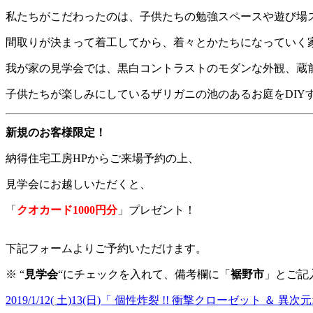
私たちがこだわったのは、子供たちの勉強スペースや遊び場
間取りが決まって着工してから、着々とかたちになっていく
我が家の見学会では、黒白コントラストのモダンな外観、蔵
子供たちが楽しみにしているザリガニの池のあるお庭を
DIY
新規のお客様限定！
納得住宅工房
HP
からご来場予約の上、
見学会にお越しいただくと、
「
クオカード
1000
円分
」プレゼント！
下記フォームよりご予約いただけます。
※
“
見学会
“にチェックを入れて、備考欄に「
裾野市
」とご記
2019/1/12( 土)13(日)「 個性炸裂 !! 衝撃クローゼット 