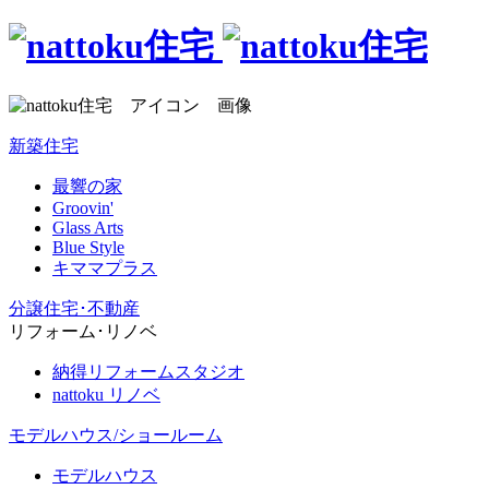
新築住宅
最響の家
Groovin'
Glass Arts
Blue Style
キママプラス
分譲住宅･不動産
リフォーム･リノベ
納得リフォームスタジオ
nattoku リノベ
モデルハウス/ショールーム
モデルハウス