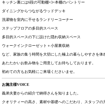
キッチン裏には
6
段の可動棚
×3+
本棚のパントリー
ダイニングからつながるウッドデッキ
洗濯物を室内に干せるランドリーコーナー
ステップフロアの多目的スペース
多目的スペースの下に設けた隠れ収納スペース
ウォークインクローゼット＋小屋裏収納
など、家族の集う時間を大切にした極上の暮らしやすさを体
あたたかいお飲み物をご用意してお待ちしております。
初めての方もお気軽にご来場くださいませ。
お施主様
VOICE
義弟夫妻からの紹介で納得さんを知りました。
クオリティーの高さ、素材や基礎へのこだわり、スタッフの