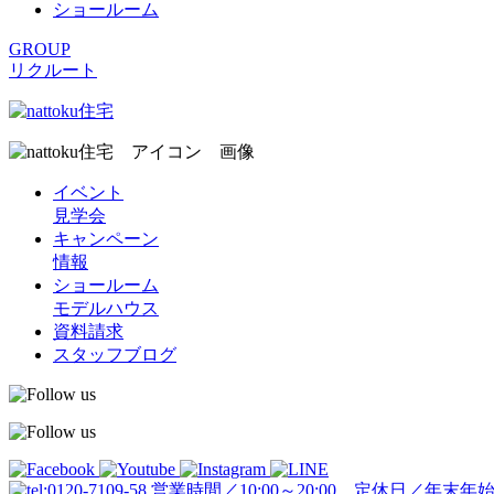
ショールーム
GROUP
リクルート
イベント
見学会
キャンペーン
情報
ショールーム
モデルハウス
資料請求
スタッフブログ
営業時間／10:00～20:00 定休日／年末年