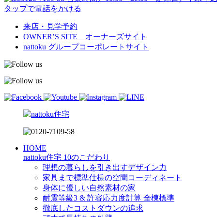
タップで電話をかける
来店・見学予約
OWNER’S SITE オーナーズサイト
nattoku
グループコーポレートサイト
HOME
nattoku住宅 10のこだわり
理想の暮らしを引き出すデザイン力
家具まで標準仕様の空間コーディネート
身体に優しい自然素材の家
耐震等級3 & 許容応力度計算 全棟標準
徹底したコストダウンの追求