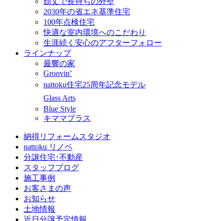
頑丈で長持ちの外壁
2030年の省エネ基準住宅
100年点検住宅
快適な室内環境へのこだわり
生涯続く安心のアフターフォロー
ラインナップ
最響の家
Groovin’
nattoku住宅25周年記念モデル
Glass Arts
Blue Style
キママプラス
納得リフォームスタジオ
nattoku リノベ
分譲住宅･不動産
スタッフブログ
施工事例
お客さまの声
お知らせ
土地情報
近日分譲予定情報