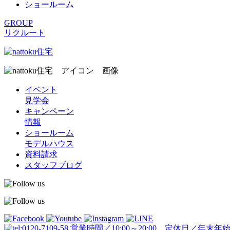
ショールーム
GROUP
リクルート
イベント
見学会
キャンペーン
情報
ショールーム
モデルハウス
資料請求
スタッフブログ
営業時間／10:00～20:00 定休日／年末年