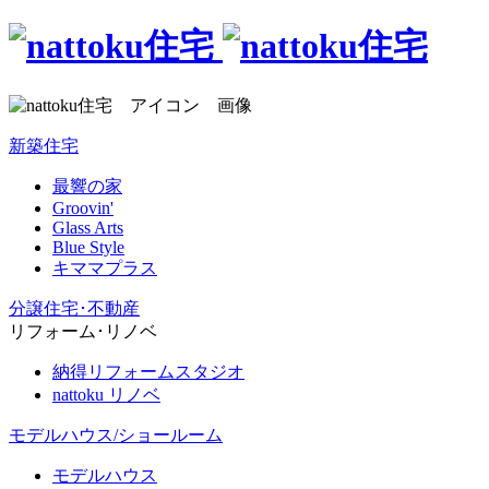
新築住宅
最響の家
Groovin'
Glass Arts
Blue Style
キママプラス
分譲住宅･不動産
リフォーム･リノベ
納得リフォームスタジオ
nattoku リノベ
モデルハウス/ショールーム
モデルハウス