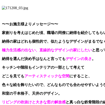
〜〜お施主様よりメッセージ〜〜
家創りを考えはじめた頃、職場の同僚に納得を紹介してもら
納得の家はどれも個性的で、似たようなデザインがまるでな
極力生活感の出ない、直線的なデザインの家にしたい
と思っ
納得を選んだ決め手はなんと言っても
デザインの良さ
。
キッチンや階段もインテリアの一部として考えて
どこを見ても
アーティスティックな空間
にすること、
色々な絵を飾りたいので、どんなものでも合わせやすいよう
和室の千本格子、天井のデザイン。
リビングの吹抜けと大きな窓の解放感
と真っ白な鉄骨階段の