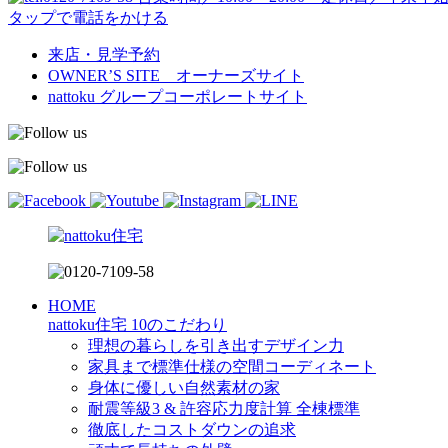
タップで電話をかける
来店・見学予約
OWNER’S SITE オーナーズサイト
nattoku
グループコーポレートサイト
HOME
nattoku住宅 10のこだわり
理想の暮らしを引き出すデザイン力
家具まで標準仕様の空間コーディネート
身体に優しい自然素材の家
耐震等級3 & 許容応力度計算 全棟標準
徹底したコストダウンの追求