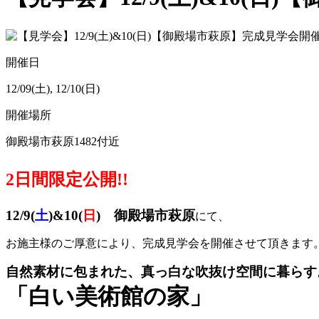
開催日
12/09(土), 12/10(日)
開催場所
御殿場市萩原1482付近
2日間限定公開!!
12/9(
土
)&10(
日
) 御殿場市萩原
にて、
お施主様のご厚意により、完成見学会を開催させて頂きます
自然素材に包まれた、真っ白な吹抜け空間に暮らす
「白い美術館の家」