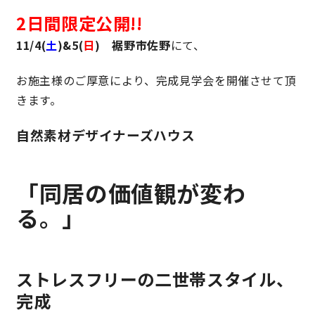
2日間限定公開!!
理想の暮らしを引き出すデザイン力
11/4(
土
)&5(
日
) 裾野市佐野
にて、
家具まで標準仕様の空間コーディネート
お施主様のご厚意により、完成見学会を開催させて頂
きます。
身体に優しい自然素材の家
自然素材デザイナーズハウス
耐震等級3 & 許容応力度計算 全棟標準
徹底したコストダウンの追求
「同居の価値観が変わ
る。」
頑丈で長持ちの外壁
2030年の省エネ基準住宅
ストレスフリーの二世帯スタイル、
完成
100年点検住宅