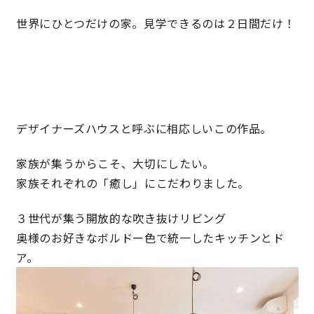
快適な室内環境へのこだわり
世界にひとつだけの家。見学できるのは２日間だけ！
生涯続く安心のアフターフォロー
ラインナップ
デザイナーズハウスと呼ぶに相応しいこの作品。
家族が集うからこそ、大切にしたい。
最響の家
家族それぞれの「癒し」にこだわりました。
Groovin’
３世代が集う開放的な吹き抜けリビング
奥様のお好きなボルドー色で統一したキッチンとド
nattoku住宅25周年記念モデル
ア。
Glass Arts
Blue Style