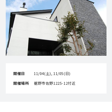
営業時間／10:00～20:00 定休日／年末年始
タップで電話をかける
来店・見学予約
OWNER’S SITE オーナーズサイト
開催日
11/04(土), 11/05(日)
nattoku
グループコーポレートサイト
開催場所
裾野市佐野1225-12付近
nattoku住宅 10のこだわり