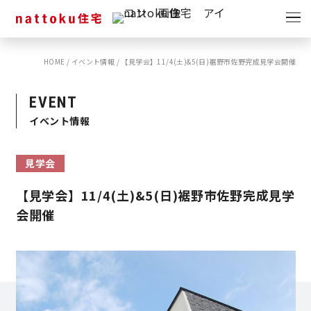
イベント
キャンペーン
HOME
/
イベント情報
/
【見学会】11/4(土)&5(日)裾野市佐野完成見学会開催
見学会
情報
EVENT
ショールーム
イベント情報
資料請求
モデルハウス
見学会
スタッフブログ
【見学会】11/4(土)&5(日)裾野市佐野完成見学
会開催