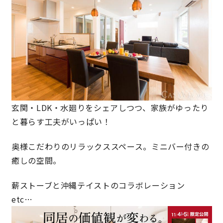
キママプラス
納得リフォームスタジオ
nattoku リノベ
分譲住宅･不動産
スタッフブログ
玄関・LDK・水廻りをシェアしつつ、家族がゆったり
施工事例
お客さまの声
と暮らす工夫がいっぱい！
奥様こだわりのリラックススペース。ミニバー付きの
お知らせ
土地情報
癒しの空間。
近日分譲予定情報
会社情報
薪ストーブと沖縄テイストのコラボレーション
etc…
動画ギャラリー
採用情報