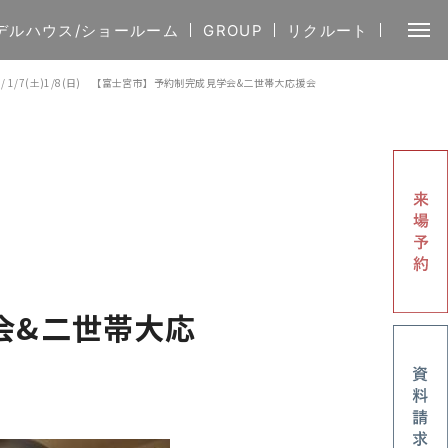
デルハウス/ショールーム
GROUP
リクルート
/
1/7(土)1/8(日) 【富士宮市】予約制完成見学会&二世帯大応援会
学会&二世帯大応