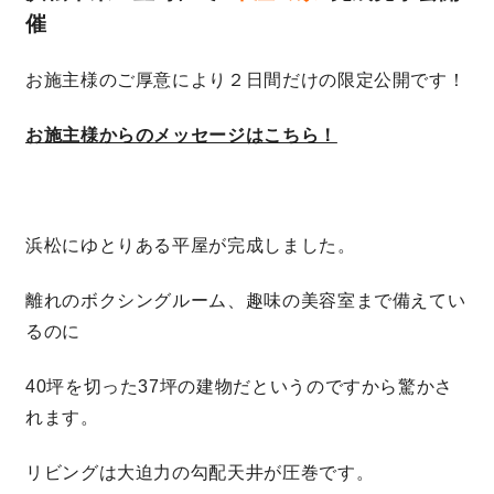
催
営業時間／10:00～20:00 定休日／年末年始
お施主様のご厚意により２日間だけの限定公開です！
タップで電話をかける
お施主様からのメッセージはこちら！
来店・見学予約
浜松にゆとりある平屋が完成しました。
OWNER’S SITE オーナーズサイト
離れのボクシングルーム、趣味の美容室まで備えてい
るのに
nattoku
グループコーポレートサイト
40坪を切った37坪の建物だというのですから驚かさ
れます。
nattoku住宅 10のこだわり
リビングは大迫力の勾配天井が圧巻です。