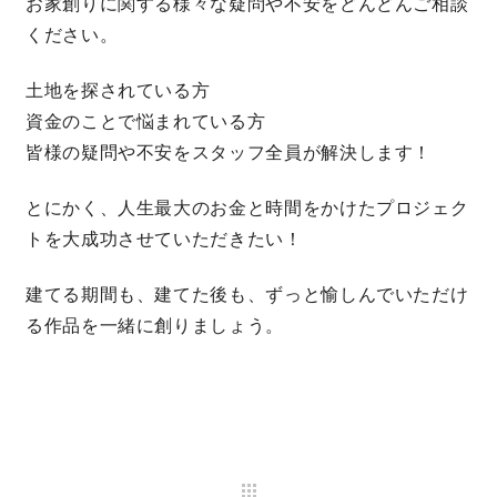
お家創りに関する様々な疑問や不安をどんどんご相談
ください。
キママプラス
土地を探されている方
資金のことで悩まれている方
納得リフォームスタジオ
nattoku リノベ
皆様の疑問や不安をスタッフ全員が解決します！
分譲住宅･不動産
スタッフブログ
とにかく、人生最大のお金と時間をかけたプロジェク
トを大成功させていただきたい！
施工事例
お客さまの声
建てる期間も、建てた後も、ずっと愉しんでいただけ
る作品を一緒に創りましょう。
お知らせ
土地情報
近日分譲予定情報
会社情報
動画ギャラリー
採用情報