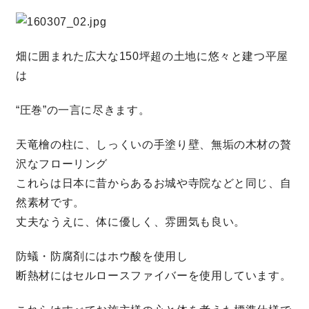
理想の暮らしを引き出すデザイン力
畑に囲まれた広大な150坪超の土地に悠々と建つ平屋
家具まで標準仕様の空間コーディネート
は
“圧巻”の一言に尽きます。
身体に優しい自然素材の家
天竜檜の柱に、しっくいの手塗り壁、無垢の木材の贅
耐震等級3 & 許容応力度計算 全棟標準
沢なフローリング
これらは日本に昔からあるお城や寺院などと同じ、自
徹底したコストダウンの追求
然素材です。
丈夫なうえに、体に優しく、雰囲気も良い。
頑丈で長持ちの外壁
防蟻・防腐剤にはホウ酸を使用し
2030年の省エネ基準住宅
断熱材にはセルロースファイバーを使用しています。
100年点検住宅