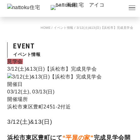
イベント
キャンペーン
HOME
/
イベント情報
/
3/12(土)&13(日)【浜松市】完成見学会
見学会
情報
EVENT
ショールーム
資料請求
イベント情報
モデルハウス
見学会
3/12(土)&13(日)【浜松市】完成見学会
スタッフブログ
開催日
03/12(土), 03/13(日)
開催場所
浜松市東区豊町2451-2付近
3/12(土)&13(日)
浜松市東区豊町にて
“平屋の家”
完成見学会開