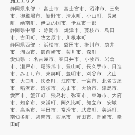
施工エリア
静岡県東部 ： 富士市、富士宮市、沼津市、三島
市、御殿場市、裾野市、清水町、小山町、長泉
町、函南町、伊豆の国市、伊豆市一部
静岡県中部 ： 静岡市、焼津市、藤枝市、島田
市、吉田町、牧之原市、川根本町
静岡県西部 ： 浜松市、磐田市、掛川市、袋井
市、湖西市、御前崎市、菊川市、森町
愛知県 ： 名古屋市、春日井市、小牧市、岩倉
市、瀬戸市、尾張旭市、豊山町、長久手市、日進
市、みよし市、東郷町、豊明市、刈谷市、犬山
市、大口町、扶桑町、江南市、一宮市、北名古屋
市、稲沢市、清須市、あま市、大治市、津島市、
愛西市、蟹江町、飛島村、弥富市、東海市、大府
市、知多市、東浦町、阿久比町、知立市、安城
市、高浜市、半田市、常滑市、武豊町、美浜町、
南知多町、碧南市、西尾市、豊田市、岡崎市、幸
田町