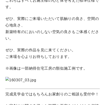
これらはすべてお施主様の心と体を考えた標準仕様で
す。
快適な室内環境へのこだわり
ぜひ、実際にご来場いただいて肌触りの良さ、空間の
生涯続く安心のアフターフォロー
心地良さ、
新築特有のにおいのしない空気の良さもご体感くださ
い。
ラインナップ
ぜひ、実際の作品を見に来てください。
ご来場を心よりお待ちしております。
最響の家
※
画像は一部納得住宅工房の類似施工例です。
Groovin’
nattoku住宅25周年記念モデル
Glass Arts
完成見学会ではもちろんお家創りのご相談も受付中！
Blue Style