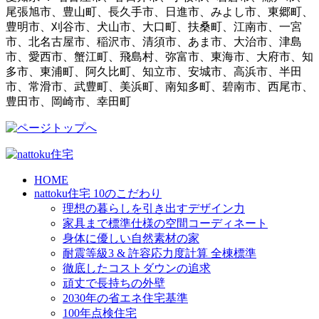
尾張旭市、豊山町、長久手市、日進市、みよし市、東郷町、
豊明市、刈谷市、犬山市、大口町、扶桑町、江南市、一宮
市、北名古屋市、稲沢市、清須市、あま市、大治市、津島
市、愛西市、蟹江町、飛島村、弥富市、東海市、大府市、知
多市、東浦町、阿久比町、知立市、安城市、高浜市、半田
市、常滑市、武豊町、美浜町、南知多町、碧南市、西尾市、
豊田市、岡崎市、幸田町
HOME
nattoku住宅 10のこだわり
理想の暮らしを引き出すデザイン力
家具まで標準仕様の空間コーディネート
身体に優しい自然素材の家
耐震等級3 & 許容応力度計算 全棟標準
徹底したコストダウンの追求
頑丈で長持ちの外壁
2030年の省エネ住宅基準
100年点検住宅