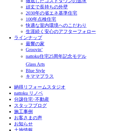
徹底したコストダウンの追求
頑丈で長持ちの外壁
2030年の省エネ基準住宅
100年点検住宅
快適な室内環境へのこだわり
生涯続く安心のアフターフォロー
ラインナップ
最響の家
Groovin’
nattoku住宅25周年記念モデル
Glass Arts
Blue Style
キママプラス
納得リフォームスタジオ
nattoku リノベ
分譲住宅･不動産
スタッフブログ
施工事例
お客さまの声
お知らせ
土地情報