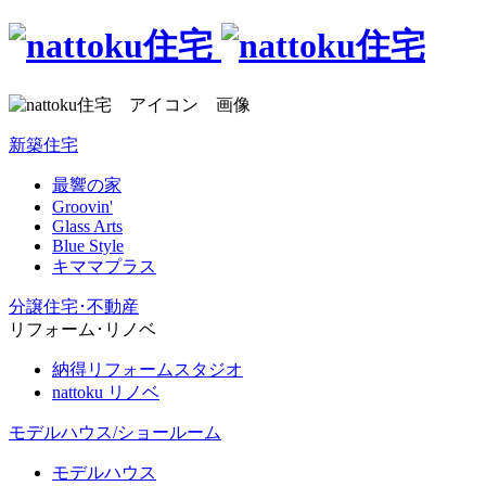
新築住宅
最響の家
Groovin'
Glass Arts
Blue Style
キママプラス
分譲住宅･不動産
リフォーム･リノベ
納得リフォームスタジオ
nattoku リノベ
モデルハウス/ショールーム
モデルハウス