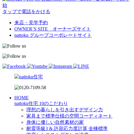
始
タップで電話をかける
来店・見学予約
OWNER’S SITE オーナーズサイト
nattoku
グループコーポレートサイト
HOME
nattoku住宅 10のこだわり
理想の暮らしを引き出すデザイン力
家具まで標準仕様の空間コーディネート
身体に優しい自然素材の家
耐震等級3 & 許容応力度計算 全棟標準