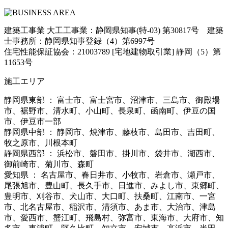
建築工事業 大工工事業：静岡県知事(特-03) 第30817号 建築
士事務所：静岡県知事登録（4）第6997号
住宅性能保証協会：21003789 [宅地建物取引業] 静岡（5）第
11653号
施工エリア
静岡県東部 ： 富士市、富士宮市、沼津市、三島市、御殿場
市、裾野市、清水町、小山町、長泉町、函南町、伊豆の国
市、伊豆市一部
静岡県中部 ： 静岡市、焼津市、藤枝市、島田市、吉田町、
牧之原市、川根本町
静岡県西部 ： 浜松市、磐田市、掛川市、袋井市、湖西市、
御前崎市、菊川市、森町
愛知県 ： 名古屋市、春日井市、小牧市、岩倉市、瀬戸市、
尾張旭市、豊山町、長久手市、日進市、みよし市、東郷町、
豊明市、刈谷市、犬山市、大口町、扶桑町、江南市、一宮
市、北名古屋市、稲沢市、清須市、あま市、大治市、津島
市、愛西市、蟹江町、飛島村、弥富市、東海市、大府市、知