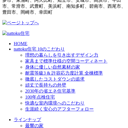
多市、東浦町、阿久比町、知立市、安城市、高浜市、半田
市、常滑市、武豊町、美浜町、南知多町、碧南市、西尾市、
豊田市、岡崎市、幸田町
HOME
nattoku住宅 10のこだわり
理想の暮らしを引き出すデザイン力
家具まで標準仕様の空間コーディネート
身体に優しい自然素材の家
耐震等級3 & 許容応力度計算 全棟標準
徹底したコストダウンの追求
頑丈で長持ちの外壁
2030年の省エネ住宅基準
100年点検住宅
快適な室内環境へのこだわり
生涯続く安心のアフターフォロー
ラインナップ
最響の家