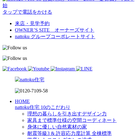
始
タップで電話をかける
来店・見学予約
OWNER’S SITE オーナーズサイト
nattoku
グループコーポレートサイト
HOME
nattoku住宅 10のこだわり
理想の暮らしを引き出すデザイン力
家具まで標準仕様の空間コーディネート
身体に優しい自然素材の家
耐震等級3 & 許容応力度計算 全棟標準