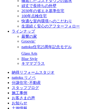
徹底したコストダウンの追求
頑丈で長持ちの外壁
2030年の省エネ基準住宅
100年点検住宅
快適な室内環境へのこだわり
生涯続く安心のアフターフォロー
ラインナップ
最響の家
Groovin’
nattoku住宅25周年記念モデル
Glass Arts
Blue Style
キママプラス
納得リフォームスタジオ
nattoku リノベ
分譲住宅･不動産
スタッフブログ
施工事例
お客さまの声
お知らせ
土地情報