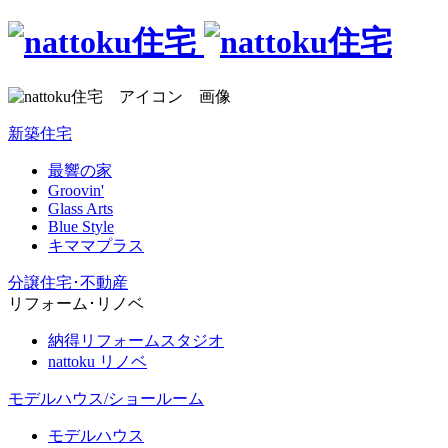
新築住宅
最響の家
Groovin'
Glass Arts
Blue Style
キママプラス
分譲住宅･不動産
リフォーム･リノベ
納得リフォームスタジオ
nattoku リノベ
モデルハウス/ショールーム
モデルハウス