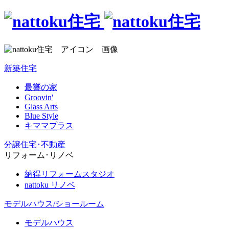
新築住宅
最響の家
Groovin'
Glass Arts
Blue Style
キママプラス
分譲住宅･不動産
リフォーム･リノベ
納得リフォームスタジオ
nattoku リノベ
モデルハウス/ショールーム
モデルハウス