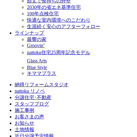
頑丈で長持ちの外壁
2030年の省エネ基準住宅
100年点検住宅
快適な室内環境へのこだわり
生涯続く安心のアフターフォロー
ラインナップ
最響の家
Groovin’
nattoku住宅25周年記念モデル
Glass Arts
Blue Style
キママプラス
納得リフォームスタジオ
nattoku リノベ
分譲住宅･不動産
スタッフブログ
施工事例
お客さまの声
お知らせ
土地情報
近日分譲予定情報