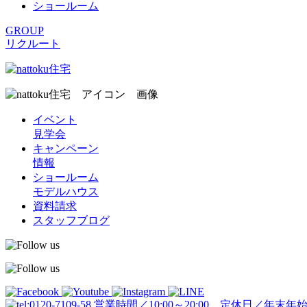
ショールーム
GROUP
リクルート
イベント
見学会
キャンペーン
情報
ショールーム
モデルハウス
資料請求
スタッフブログ
営業時間／10:00～20:00 定休日／年末年