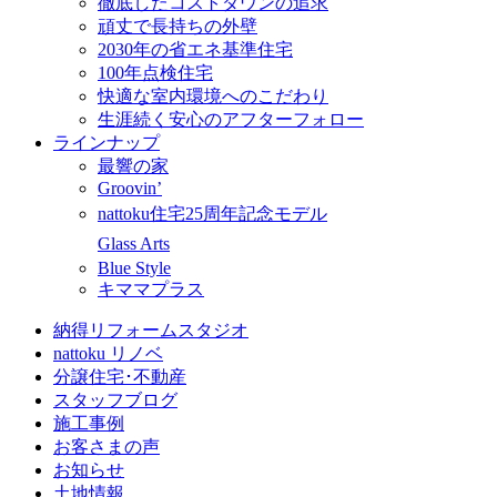
徹底したコストダウンの追求
頑丈で長持ちの外壁
2030年の省エネ基準住宅
100年点検住宅
快適な室内環境へのこだわり
生涯続く安心のアフターフォロー
ラインナップ
最響の家
Groovin’
nattoku住宅25周年記念モデル
Glass Arts
Blue Style
キママプラス
納得リフォームスタジオ
nattoku リノベ
分譲住宅･不動産
スタッフブログ
施工事例
お客さまの声
お知らせ
土地情報