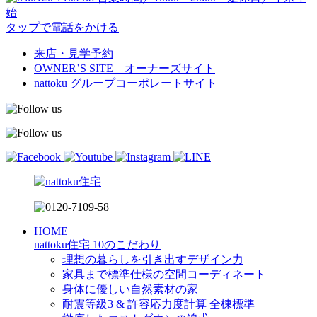
始
タップで電話をかける
来店・見学予約
OWNER’S SITE オーナーズサイト
nattoku
グループコーポレートサイト
HOME
nattoku住宅 10のこだわり
理想の暮らしを引き出すデザイン力
家具まで標準仕様の空間コーディネート
身体に優しい自然素材の家
耐震等級3 & 許容応力度計算 全棟標準