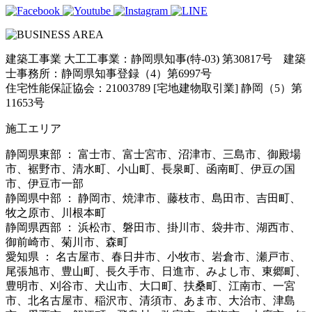
建築工事業 大工工事業：静岡県知事(特-03) 第30817号 建築
士事務所：静岡県知事登録（4）第6997号
住宅性能保証協会：21003789 [宅地建物取引業] 静岡（5）第
11653号
施工エリア
静岡県東部 ： 富士市、富士宮市、沼津市、三島市、御殿場
市、裾野市、清水町、小山町、長泉町、函南町、伊豆の国
市、伊豆市一部
静岡県中部 ： 静岡市、焼津市、藤枝市、島田市、吉田町、
牧之原市、川根本町
静岡県西部 ： 浜松市、磐田市、掛川市、袋井市、湖西市、
御前崎市、菊川市、森町
愛知県 ： 名古屋市、春日井市、小牧市、岩倉市、瀬戸市、
尾張旭市、豊山町、長久手市、日進市、みよし市、東郷町、
豊明市、刈谷市、犬山市、大口町、扶桑町、江南市、一宮
市、北名古屋市、稲沢市、清須市、あま市、大治市、津島