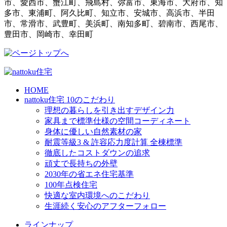
市、愛西市、蟹江町、飛島村、弥富市、東海市、大府市、知
多市、東浦町、阿久比町、知立市、安城市、高浜市、半田
市、常滑市、武豊町、美浜町、南知多町、碧南市、西尾市、
豊田市、岡崎市、幸田町
HOME
nattoku住宅 10のこだわり
理想の暮らしを引き出すデザイン力
家具まで標準仕様の空間コーディネート
身体に優しい自然素材の家
耐震等級3 & 許容応力度計算 全棟標準
徹底したコストダウンの追求
頑丈で長持ちの外壁
2030年の省エネ住宅基準
100年点検住宅
快適な室内環境へのこだわり
生涯続く安心のアフターフォロー
ラインナップ