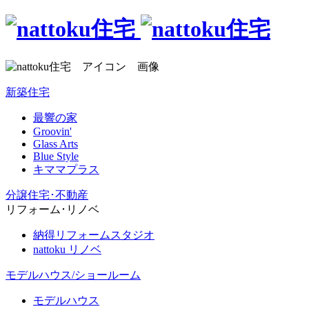
新築住宅
最響の家
Groovin'
Glass Arts
Blue Style
キママプラス
分譲住宅･不動産
リフォーム･リノベ
納得リフォームスタジオ
nattoku リノベ
モデルハウス/ショールーム
モデルハウス