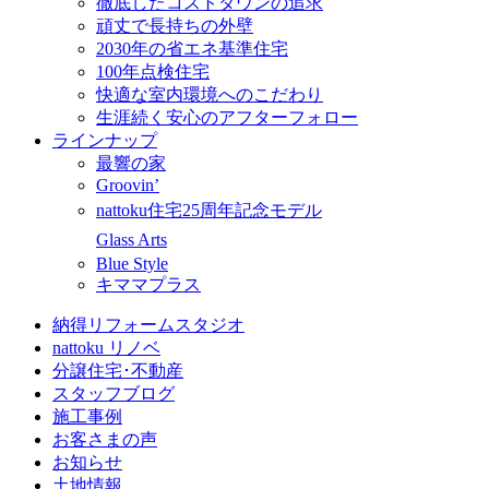
徹底したコストダウンの追求
頑丈で長持ちの外壁
2030年の省エネ基準住宅
100年点検住宅
快適な室内環境へのこだわり
生涯続く安心のアフターフォロー
ラインナップ
最響の家
Groovin’
nattoku住宅25周年記念モデル
Glass Arts
Blue Style
キママプラス
納得リフォームスタジオ
nattoku リノベ
分譲住宅･不動産
スタッフブログ
施工事例
お客さまの声
お知らせ
土地情報