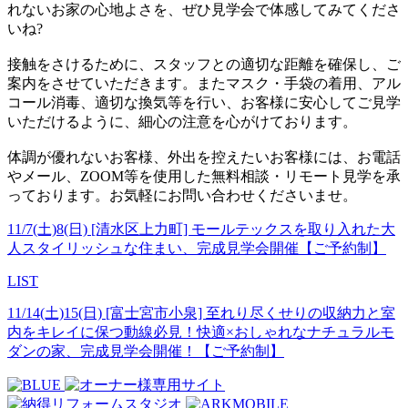
れないお家の心地よさを、ぜひ見学会で体感してみてくださ
いね?
接触をさけるために、スタッフとの適切な距離を確保し、ご
案内をさせていただきます。またマスク・手袋の着用、アル
コール消毒、適切な換気等を行い、お客様に安心してご見学
いただけるように、細心の注意を心がけております。
体調が優れないお客様、外出を控えたいお客様には、お電話
やメール、ZOOM等を使用した無料相談・リモート見学を承
っております。お気軽にお問い合わせくださいませ。
11/7(土)8(日) [清水区上力町] モールテックスを取り入れた大
人スタイリッシュな住まい、完成見学会開催【ご予約制】
LIST
11/14(土)15(日) [富士宮市小泉] 至れり尽くせりの収納力と室
内をキレイに保つ動線必見！快適×おしゃれなナチュラルモ
ダンの家、完成見学会開催！【ご予約制】