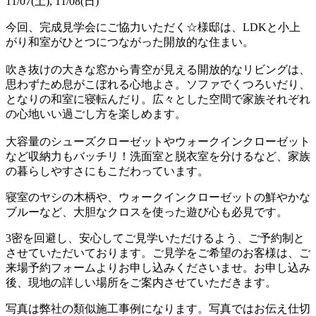
11/07(土), 11/08(日)
今回、完成見学会にご協力いただく☆様邸は、LDKと小上
がり和室がひとつにつながった開放的な住まい。
吹き抜けの大きな窓から青空が見える開放的なリビングは、
思わずため息がこぼれる心地よさ。ソファでくつろいだり、
となりの和室に寝転んだり。広々とした空間で家族それぞれ
の心地いい過ごし方を楽しめます。
大容量のシューズクローゼットやウォークインクローゼット
など収納力もバッチリ！洗面室と脱衣室を分けるなど、家族
の暮らしやすさにもこだわっています。
寝室のヤシの木柄や、ウォークインクローゼットの鮮やかな
ブルーなど、大胆なクロスを使った遊び心も必見です。
3密を回避し、安心してご見学いただけるよう、ご予約制と
させていただいております。ご見学をご希望のお客様は、ご
来場予約フォームよりお申し込みくださいませ。お申し込み
後、現地の詳しい場所をご案内させていただきます。
写真は弊社の類似施工事例になります。写真ではお伝え仕切