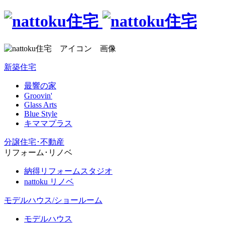
新築住宅
最響の家
Groovin'
Glass Arts
Blue Style
キママプラス
分譲住宅･不動産
リフォーム･リノベ
納得リフォームスタジオ
nattoku リノベ
モデルハウス/ショールーム
モデルハウス