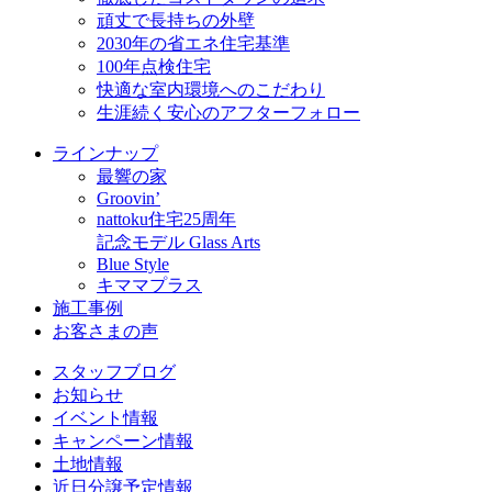
頑丈で長持ちの外壁
2030年の省エネ住宅基準
100年点検住宅
快適な室内環境へのこだわり
生涯続く安心のアフターフォロー
ラインナップ
最響の家
Groovin’
nattoku住宅25周年
記念モデル Glass Arts
Blue Style
キママプラス
施工事例
お客さまの声
スタッフブログ
お知らせ
イベント情報
キャンペーン情報
土地情報
近日分譲予定情報