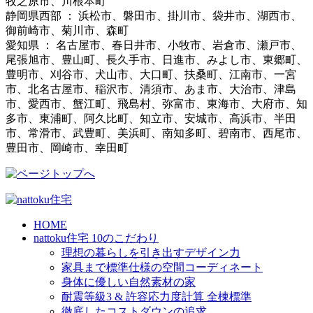
牧之原市、川根本町
静岡県西部 ： 浜松市、磐田市、掛川市、袋井市、湖西市、
御前崎市、菊川市、森町
愛知県 ： 名古屋市、春日井市、小牧市、岩倉市、瀬戸市、
尾張旭市、豊山町、長久手市、日進市、みよし市、東郷町、
豊明市、刈谷市、犬山市、大口町、扶桑町、江南市、一宮
市、北名古屋市、稲沢市、清須市、あま市、大治市、津島
市、愛西市、蟹江町、飛島村、弥富市、東海市、大府市、知
多市、東浦町、阿久比町、知立市、安城市、高浜市、半田
市、常滑市、武豊町、美浜町、南知多町、碧南市、西尾市、
豊田市、岡崎市、幸田町
HOME
nattoku住宅 10のこだわり
理想の暮らしを引き出すデザイン力
家具まで標準仕様の空間コーディネート
身体に優しい自然素材の家
耐震等級3 & 許容応力度計算 全棟標準
徹底したコストダウンの追求