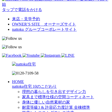
始
タップで電話をかける
来店・見学予約
OWNER’S SITE オーナーズサイト
nattoku
グループコーポレートサイト
HOME
nattoku住宅 10のこだわり
理想の暮らしを引き出すデザイン力
家具まで標準仕様の空間コーディネート
身体に優しい自然素材の家
耐震等級3 & 許容応力度計算 全棟標準