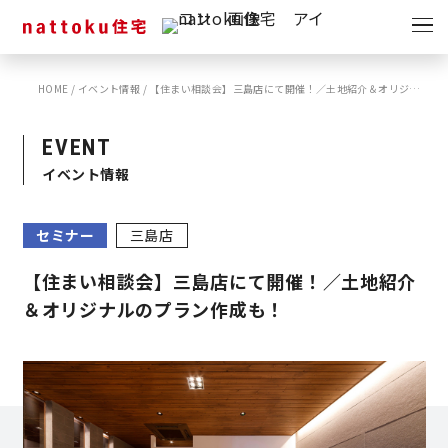
イベント
キャンペーン
HOME
/
イベント情報
/
【住まい相談会】三島店にて開催！／土地紹介＆オリジナルのプラン作成も！
見学会
情報
EVENT
ショールーム
イベント情報
資料請求
モデルハウス
セミナー
三島店
スタッフブログ
【住まい相談会】三島店にて開催！／土地紹介
＆オリジナルのプラン作成も！