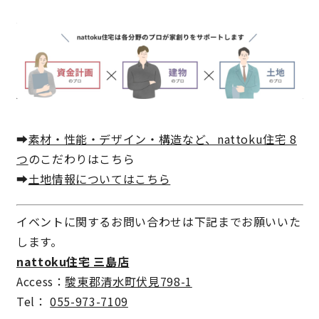
キママプラス
納得リフォームスタジオ
nattoku リノベ
分譲住宅･不動産
スタッフブログ
➡
素材・性能・デザイン・構造など、nattoku住宅 8
つ
のこだわりはこちら
施工事例
お客さまの声
➡
土地情報についてはこちら
お知らせ
土地情報
イベントに関するお問い合わせは下記までお願いいた
します。
近日分譲予定情報
会社情報
nattoku住宅 三島店
Access：
駿東郡清水町伏見798-1
動画ギャラリー
採用情報
Tel：
055-973-7109