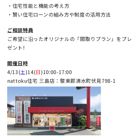
・住宅性能と機能の考え方
快適な室内環境へのこだわり
・賢い住宅ローンの組み方や制度の活用方法
生涯続く安心のアフターフォロー
ご相談特典
ご希望に沿ったオリジナルの「間取りプラン」をプレ
ゼント!
ラインナップ
開催日時
4/13(
土
)14(
日
)10:00-17:00
最響の家
nattoku住宅 三島店：駿東郡清水町伏見798-1
Groovin’
nattoku住宅25周年記念モデル
Glass Arts
Blue Style