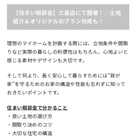
【住まい相談会】三島店にて開催！／土地
理想の暮らしを引き出すデザイン力
紹介＆オリジナルのプラン作成も！
家具まで標準仕様の空間コーディネート
理想のマイホームを計画する際には、立地条件や間取
身体に優しい自然素材の家
りなど実際の暮らしの利便性はもちろん、心地よいと
感じる素材やデザインも大切です。
耐震等級3 & 許容応力度計算 全棟標準
そして何より、長く安心して暮らすためには”我が
徹底したコストダウンの追求
家”を守るためのお家の構造や性能も忘れずに知って
おきたいポイントです。
頑丈で長持ちの外壁
住まい相談会で分かること
2030年の省エネ基準住宅
・良い土地の選び方
・間取り決めのコツ
100年点検住宅
・大切な住宅の構造