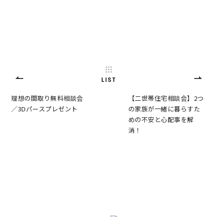
サイトマップ
プライバシーポリシー
よくある質問
LIST
理想の間取り無料相談会
【二世帯住宅相談会】2つ
／3Dパースプレゼント
の家族が一緒に暮らすた
めの不安と心配事を解
CLOSE
消！