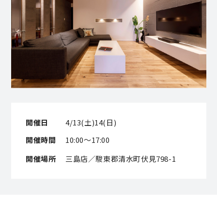
営業時間／10:00～20:00 定休日／年末年始
タップで電話をかける
来店・見学予約
OWNER’S SITE オーナーズサイト
開催日
4/13(土)14(日)
開催時間
10:00～17:00
nattoku
グループコーポレートサイト
開催場所
三島店／駿東郡清水町伏見798-1
nattoku住宅 10のこだわり