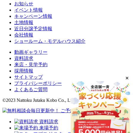
お知らせ
イベント情報
キャンペーン情報
土地情報
近日分譲予定情報
会社情報
ショールーム・モデルハウス紹介
動画ギャラリー
資料請求
来店・見学予約
採用情報
サイトマップ
プライバシーポリシー
よくあるご質問
©2023 Nattoku Jutaku Kobo Co., Ltd.
資料請求
来場予約