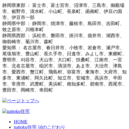
静岡県東部 ： 富士市、富士宮市、沼津市、三島市、御殿場
市、裾野市、清水町、小山町、長泉町、函南町、伊豆の国
市、伊豆市一部
静岡県中部 ： 静岡市、焼津市、藤枝市、島田市、吉田町、
牧之原市、川根本町
静岡県西部 ： 浜松市、磐田市、掛川市、袋井市、湖西市、
御前崎市、菊川市、森町
愛知県 ： 名古屋市、春日井市、小牧市、岩倉市、瀬戸市、
尾張旭市、豊山町、長久手市、日進市、みよし市、東郷町、
豊明市、刈谷市、犬山市、大口町、扶桑町、江南市、一宮
市、北名古屋市、稲沢市、清須市、あま市、大治市、津島
市、愛西市、蟹江町、飛島村、弥富市、東海市、大府市、知
多市、東浦町、阿久比町、知立市、安城市、高浜市、半田
市、常滑市、武豊町、美浜町、南知多町、碧南市、西尾市、
豊田市、岡崎市、幸田町
HOME
nattoku住宅 10のこだわり