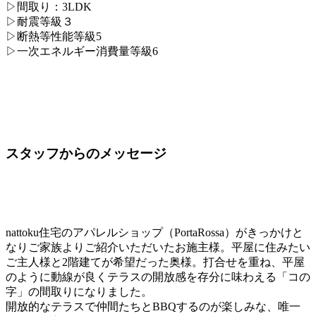
▷間取り：3LDK
▷耐震等級３
▷断熱等性能等級5
▷一次エネルギー消費量等級6
スタッフからのメッセージ
nattoku住宅のアパレルショップ（PortaRossa）がきっかけと
なりご家族よりご紹介いただいたお施主様。平屋に住みたい
ご主人様と2階建てが希望だった奥様。打合せを重ね、平屋
のように動線が良くテラスの開放感を存分に味わえる「コの
字」の間取りになりました。
開放的なテラスで仲間たちとBBQするのが楽しみな、唯一