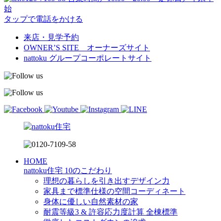
始
タップで電話をかける
来店・見学予約
OWNER’S SITE オーナーズサイト
nattoku
グループコーポレートサイト
HOME
nattoku住宅 10のこだわり
理想の暮らしを引き出すデザイン力
家具まで標準仕様の空間コーディネート
身体に優しい自然素材の家
耐震等級3 & 許容応力度計算 全棟標準