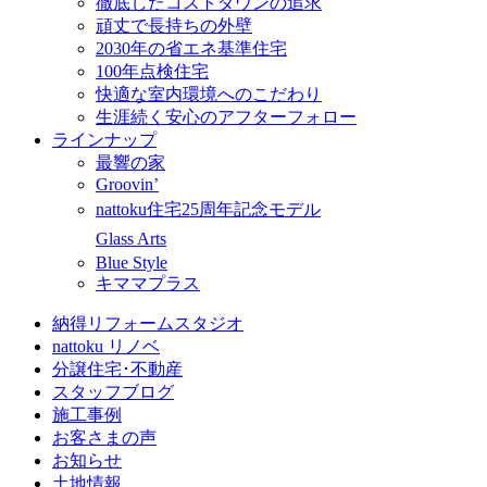
徹底したコストダウンの追求
頑丈で長持ちの外壁
2030年の省エネ基準住宅
100年点検住宅
快適な室内環境へのこだわり
生涯続く安心のアフターフォロー
ラインナップ
最響の家
Groovin’
nattoku住宅25周年記念モデル
Glass Arts
Blue Style
キママプラス
納得リフォームスタジオ
nattoku リノベ
分譲住宅･不動産
スタッフブログ
施工事例
お客さまの声
お知らせ
土地情報