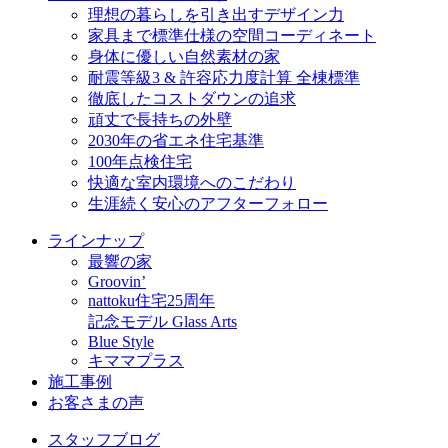
理想の暮らしを引き出すデザイン力
家具まで標準仕様の空間コーディネート
身体に優しい自然素材の家
耐震等級3 & 許容応力度計算 全棟標準
徹底したコストダウンの追求
頑丈で長持ちの外壁
2030年の省エネ住宅基準
100年点検住宅
快適な室内環境へのこだわり
生涯続く安心のアフターフォロー
ラインナップ
最響の家
Groovin’
nattoku住宅25周年
記念モデル Glass Arts
Blue Style
キママプラス
施工事例
お客さまの声
スタッフブログ