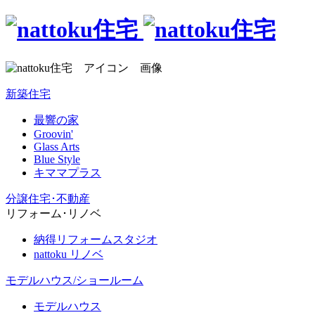
新築住宅
最響の家
Groovin'
Glass Arts
Blue Style
キママプラス
分譲住宅･不動産
リフォーム･リノベ
納得リフォームスタジオ
nattoku リノベ
モデルハウス/ショールーム
モデルハウス