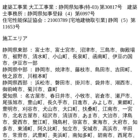
建築工事業 大工工事業：静岡県知事(特-03) 第30817号 建築
士事務所：静岡県知事登録（4）第6997号
住宅性能保証協会：21003789 [宅地建物取引業] 静岡（5）第
11653号
施工エリア
静岡県東部 ： 富士市、富士宮市、沼津市、三島市、御殿場
市、裾野市、清水町、小山町、長泉町、函南町、伊豆の国
市、伊豆市一部
静岡県中部 ： 静岡市、焼津市、藤枝市、島田市、吉田町、
牧之原市、川根本町
静岡県西部 ： 浜松市、磐田市、掛川市、袋井市、湖西市、
御前崎市、菊川市、森町
愛知県 ： 名古屋市、春日井市、小牧市、岩倉市、瀬戸市、
尾張旭市、豊山町、長久手市、日進市、みよし市、東郷町、
豊明市、刈谷市、犬山市、大口町、扶桑町、江南市、一宮
市、北名古屋市、稲沢市、清須市、あま市、大治市、津島
市、愛西市、蟹江町、飛島村、弥富市、東海市、大府市、知
多市、東浦町、阿久比町、知立市、安城市、高浜市、半田
市、常滑市、武豊町、美浜町、南知多町、碧南市、西尾市、