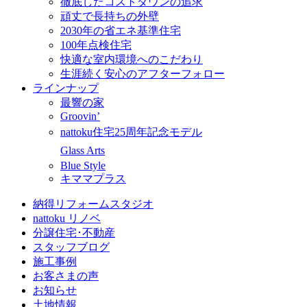
徹底したコストダウンの追求
頑丈で長持ちの外壁
2030年の省エネ基準住宅
100年点検住宅
快適な室内環境へのこだわり
生涯続く安心のアフターフォロー
ラインナップ
最響の家
Groovin’
nattoku住宅25周年記念モデル
Glass Arts
Blue Style
キママプラス
納得リフォームスタジオ
nattoku リノベ
分譲住宅･不動産
スタッフブログ
施工事例
お客さまの声
お知らせ
土地情報