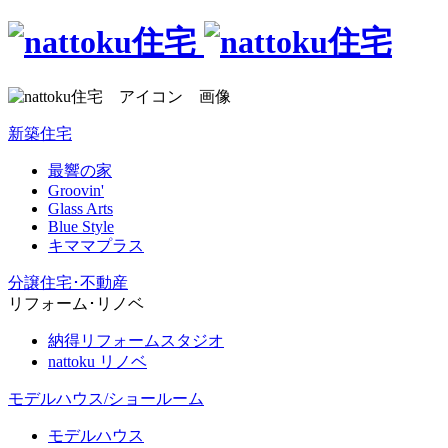
新築住宅
最響の家
Groovin'
Glass Arts
Blue Style
キママプラス
分譲住宅･不動産
リフォーム･リノベ
納得リフォームスタジオ
nattoku リノベ
モデルハウス/ショールーム
モデルハウス