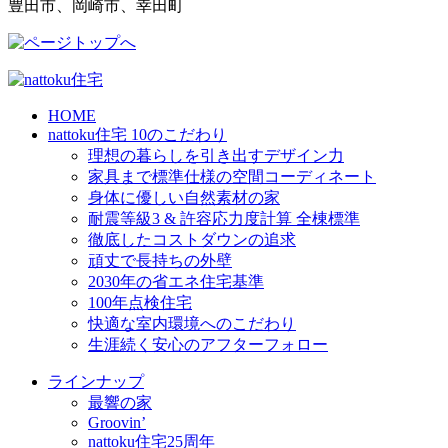
豊田市、岡崎市、幸田町
HOME
nattoku住宅 10のこだわり
理想の暮らしを引き出すデザイン力
家具まで標準仕様の空間コーディネート
身体に優しい自然素材の家
耐震等級3 & 許容応力度計算 全棟標準
徹底したコストダウンの追求
頑丈で長持ちの外壁
2030年の省エネ住宅基準
100年点検住宅
快適な室内環境へのこだわり
生涯続く安心のアフターフォロー
ラインナップ
最響の家
Groovin’
nattoku住宅25周年