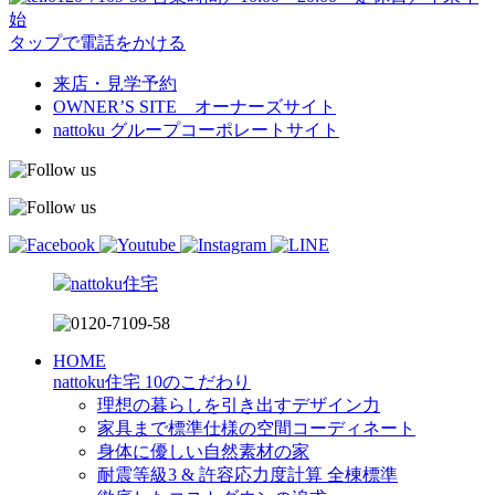
始
タップで電話をかける
来店・見学予約
OWNER’S SITE オーナーズサイト
nattoku
グループコーポレートサイト
HOME
nattoku住宅 10のこだわり
理想の暮らしを引き出すデザイン力
家具まで標準仕様の空間コーディネート
身体に優しい自然素材の家
耐震等級3 & 許容応力度計算 全棟標準