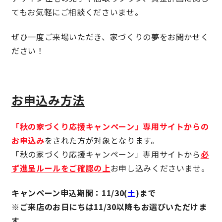
てもお気軽にご相談くださいませ。
快適な室内環境へのこだわり
ぜひ一度ご来場いただき、家づくりの夢をお聞かせく
生涯続く安心のアフターフォロー
ださい！
ラインナップ
お申込み方法
最響の家
「秋の家づくり応援キャンペーン」専用サイト
からの
お申込み
をされた方が対象となります。
Groovin’
「秋の家づくり応援キャンペーン」専用サイトから
必
ず進呈ルールをご確認の上
お申し込みくださいませ。
nattoku住宅25周年記念モデル
Glass Arts
キャンペーン申込期間：11/30(
土
)まで
※ご来店のお日にちは11/30以降もお選びいただけま
Blue Style
す。