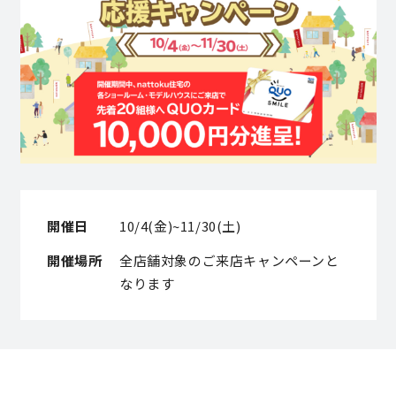
営業時間／10:00～20:00 定休日／年末年始
タップで電話をかける
来店・見学予約
OWNER’S SITE オーナーズサイト
開催日
10/4(金)~11/30(土)
開催場所
全店舗対象のご来店キャンペーンと
nattoku
グループコーポレートサイト
なります
nattoku住宅 10のこだわり