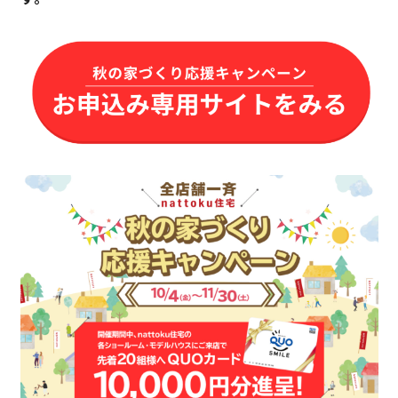
キママプラス
納得リフォームスタジオ
nattoku リノベ
分譲住宅･不動産
スタッフブログ
施工事例
お客さまの声
お知らせ
土地情報
近日分譲予定情報
会社情報
動画ギャラリー
採用情報