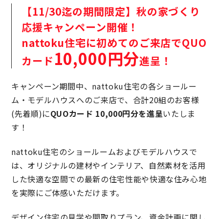
【11/30迄の期間限定】秋の家づくり
理想の暮らしを引き出すデザイン力
応援キャンペーン開催！
nattoku住宅に初めてのご来店でQUO
家具まで標準仕様の空間コーディネート
10,000円分
カード
進呈！
身体に優しい自然素材の家
キャンペーン期間中、nattoku住宅の各ショールー
ム・モデルハウスへのご来店で、合計20組のお客様
耐震等級3 & 許容応力度計算 全棟標準
(先着順)に
QUOカード 10,000円分を進呈
いたしま
す！
徹底したコストダウンの追求
nattoku住宅のショールームおよびモデルハウスで
頑丈で長持ちの外壁
は、オリジナルの建材やインテリア、自然素材を活用
した快適な空間での最新の住宅性能や快適な住み心地
2030年の省エネ基準住宅
を実際にご体感いただけます。
100年点検住宅
デザイン住宅の見学や間取りプラン、資金計画に関し