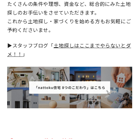
たくさんの条件や理想、資金など、総合的にみた土地
快適な室内環境へのこだわり
探しのお手伝いをさせていただきます。
これから土地探し・家づくりを始める方もお気軽にご
生涯続く安心のアフターフォロー
予約くださいませ。
▶スタッフブログ「
土地探しはここまでやらないとダ
ラインナップ
メ！！
」
最響の家
Groovin’
nattoku住宅25周年記念モデル
Glass Arts
Blue Style