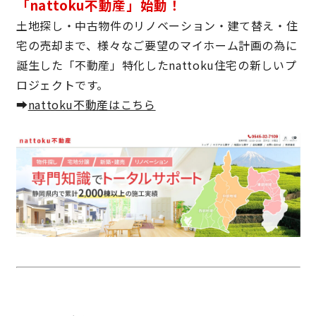
「nattoku不動産」始動！
土地探し・中古物件のリノベーション・建て替え・住
キママプラス
宅の売却まで、様々なご要望のマイホーム計画の為に
誕生した「不動産」特化したnattoku住宅の新しいプ
納得リフォームスタジオ
nattoku リノベ
ロジェクトです。
➡
nattoku不動産はこちら
分譲住宅･不動産
スタッフブログ
施工事例
お客さまの声
お知らせ
土地情報
近日分譲予定情報
会社情報
動画ギャラリー
採用情報