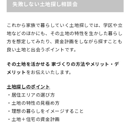
失敗しない土地探し相談会
理想の暮らしを引き出すデザイン力
これから家族で暮らしていく土地探しでは、学区や立
家具まで標準仕様の空間コーディネート
地などのほかにも、その土地の特性を生かした暮らし
方を想定してみたり、資金計画をしながら探すことも
身体に優しい自然素材の家
良い土地と出会うポイントです。
耐震等級3 & 許容応力度計算 全棟標準
その土地を活かせる 家づくりの方法やメリット・デ
メリット
をお伝えいたします。
徹底したコストダウンの追求
土地探しのポイント
頑丈で長持ちの外壁
・居住エリアの選び方
・土地の特性の見極め方
2030年の省エネ基準住宅
・理想の暮らしをイメージすること
・土地＋住宅の資金計画
100年点検住宅