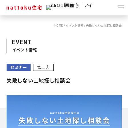
イベント
キャンペーン
HOME
/
イベント情報
/
失敗しない土地探し相談会
見学会
情報
EVENT
ショールーム
イベント情報
資料請求
モデルハウス
セミナー
富士店
スタッフブログ
失敗しない土地探し相談会