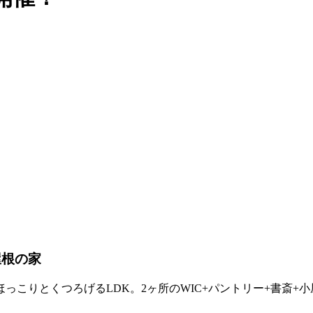
屋根の家
っこりとくつろげるLDK。2ヶ所のWIC+パントリー+書斎+