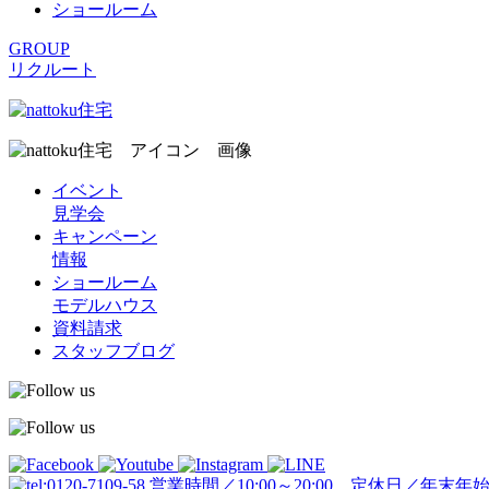
ショールーム
GROUP
リクルート
イベント
見学会
キャンペーン
情報
ショールーム
モデルハウス
資料請求
スタッフブログ
営業時間／10:00～20:00 定休日／年末年