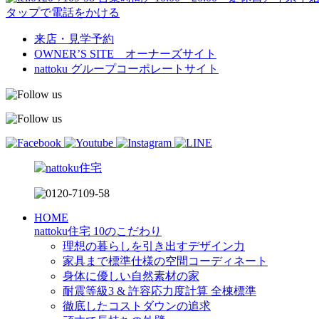
タップで電話をかける
来店・見学予約
OWNER’S SITE オーナーズサイト
nattoku
グループコーポレートサイト
HOME
nattoku住宅 10のこだわり
理想の暮らしを引き出すデザイン力
家具まで標準仕様の空間コーディネート
身体に優しい自然素材の家
耐震等級3 & 許容応力度計算 全棟標準
徹底したコストダウンの追求