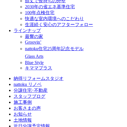
頑丈で長持ちの外壁
2030年の省エネ基準住宅
100年点検住宅
快適な室内環境へのこだわり
生涯続く安心のアフターフォロー
ラインナップ
最響の家
Groovin’
nattoku住宅25周年記念モデル
Glass Arts
Blue Style
キママプラス
納得リフォームスタジオ
nattoku リノベ
分譲住宅･不動産
スタッフブログ
施工事例
お客さまの声
お知らせ
土地情報
近日分譲予定情報