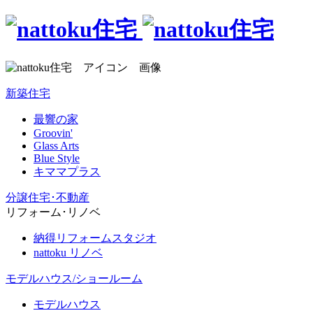
新築住宅
最響の家
Groovin'
Glass Arts
Blue Style
キママプラス
分譲住宅･不動産
リフォーム･リノベ
納得リフォームスタジオ
nattoku リノベ
モデルハウス/ショールーム
モデルハウス