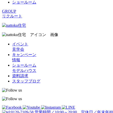
ショールーム
GROUP
リクルート
イベント
見学会
キャンペーン
情報
ショールーム
モデルハウス
資料請求
スタッフブログ
営業時間／10:00～20:00 定休日／年末年