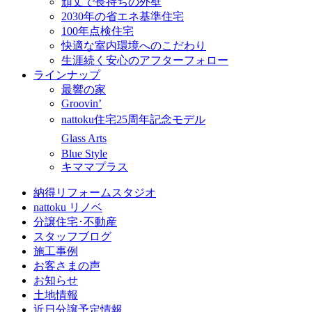
頑丈で長持ちの外壁
2030年の省エネ基準住宅
100年点検住宅
快適な室内環境へのこだわり
生涯続く安心のアフターフォロー
ラインナップ
最響の家
Groovin’
nattoku住宅25周年記念モデル
Glass Arts
Blue Style
キママプラス
納得リフォームスタジオ
nattoku リノベ
分譲住宅･不動産
スタッフブログ
施工事例
お客さまの声
お知らせ
土地情報
近日分譲予定情報