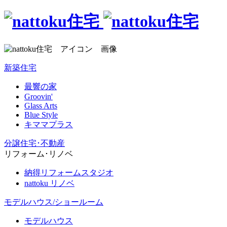
新築住宅
最響の家
Groovin'
Glass Arts
Blue Style
キママプラス
分譲住宅･不動産
リフォーム･リノベ
納得リフォームスタジオ
nattoku リノベ
モデルハウス/ショールーム
モデルハウス