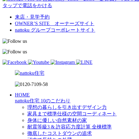
タップで電話をかける
来店・見学予約
OWNER’S SITE オーナーズサイト
nattoku
グループコーポレートサイト
HOME
nattoku住宅 10のこだわり
理想の暮らしを引き出すデザイン力
家具まで標準仕様の空間コーディネート
身体に優しい自然素材の家
耐震等級3 & 許容応力度計算 全棟標準
徹底したコストダウンの追求