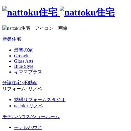
新築住宅
最響の家
Groovin'
Glass Arts
Blue Style
キママプラス
分譲住宅･不動産
リフォーム･リノベ
納得リフォームスタジオ
nattoku リノベ
モデルハウス/ショールーム
モデルハウス