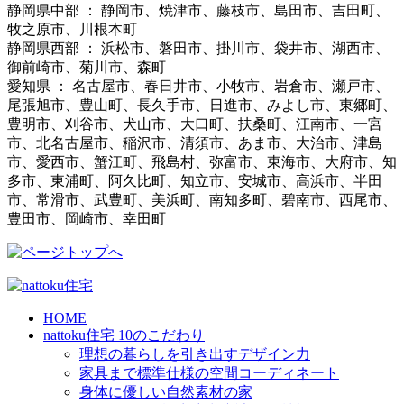
静岡県中部 ： 静岡市、焼津市、藤枝市、島田市、吉田町、
牧之原市、川根本町
静岡県西部 ： 浜松市、磐田市、掛川市、袋井市、湖西市、
御前崎市、菊川市、森町
愛知県 ： 名古屋市、春日井市、小牧市、岩倉市、瀬戸市、
尾張旭市、豊山町、長久手市、日進市、みよし市、東郷町、
豊明市、刈谷市、犬山市、大口町、扶桑町、江南市、一宮
市、北名古屋市、稲沢市、清須市、あま市、大治市、津島
市、愛西市、蟹江町、飛島村、弥富市、東海市、大府市、知
多市、東浦町、阿久比町、知立市、安城市、高浜市、半田
市、常滑市、武豊町、美浜町、南知多町、碧南市、西尾市、
豊田市、岡崎市、幸田町
HOME
nattoku住宅 10のこだわり
理想の暮らしを引き出すデザイン力
家具まで標準仕様の空間コーディネート
身体に優しい自然素材の家