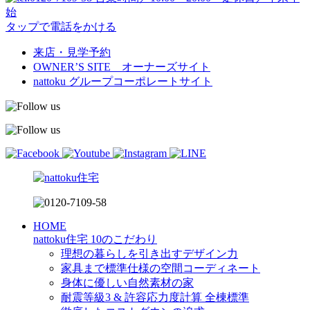
始
タップで電話をかける
来店・見学予約
OWNER’S SITE オーナーズサイト
nattoku
グループコーポレートサイト
HOME
nattoku住宅 10のこだわり
理想の暮らしを引き出すデザイン力
家具まで標準仕様の空間コーディネート
身体に優しい自然素材の家
耐震等級3 & 許容応力度計算 全棟標準