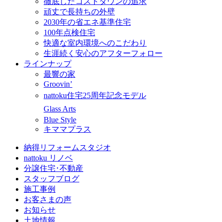
徹底したコストダウンの追求
頑丈で長持ちの外壁
2030年の省エネ基準住宅
100年点検住宅
快適な室内環境へのこだわり
生涯続く安心のアフターフォロー
ラインナップ
最響の家
Groovin’
nattoku住宅25周年記念モデル
Glass Arts
Blue Style
キママプラス
納得リフォームスタジオ
nattoku リノベ
分譲住宅･不動産
スタッフブログ
施工事例
お客さまの声
お知らせ
土地情報