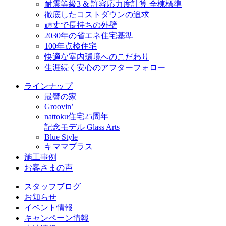
耐震等級3 & 許容応力度計算 全棟標準
徹底したコストダウンの追求
頑丈で長持ちの外壁
2030年の省エネ住宅基準
100年点検住宅
快適な室内環境へのこだわり
生涯続く安心のアフターフォロー
ラインナップ
最響の家
Groovin’
nattoku住宅25周年
記念モデル Glass Arts
Blue Style
キママプラス
施工事例
お客さまの声
スタッフブログ
お知らせ
イベント情報
キャンペーン情報