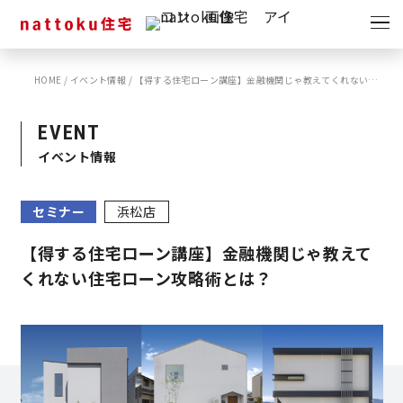
イベント
キャンペーン
HOME
/
イベント情報
/
【得する住宅ローン講座】金融機関じゃ教えてくれない住宅ローン攻略術とは？
見学会
情報
EVENT
ショールーム
イベント情報
資料請求
モデルハウス
セミナー
浜松店
スタッフブログ
【得する住宅ローン講座】金融機関じゃ教えて
くれない住宅ローン攻略術とは？