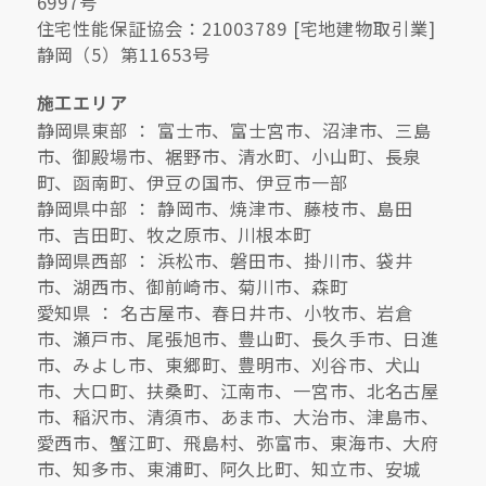
6997号
住宅性能保証協会：21003789 [宅地建物取引業]
静岡（5）第11653号
施工エリア
静岡県東部 ： 富士市、富士宮市、沼津市、三島
市、御殿場市、裾野市、清水町、小山町、長泉
町、函南町、伊豆の国市、伊豆市一部
静岡県中部 ： 静岡市、焼津市、藤枝市、島田
市、吉田町、牧之原市、川根本町
静岡県西部 ： 浜松市、磐田市、掛川市、袋井
市、湖西市、御前崎市、菊川市、森町
愛知県 ： 名古屋市、春日井市、小牧市、岩倉
市、瀬戸市、尾張旭市、豊山町、長久手市、日進
市、みよし市、東郷町、豊明市、刈谷市、犬山
市、大口町、扶桑町、江南市、一宮市、北名古屋
市、稲沢市、清須市、あま市、大治市、津島市、
愛西市、蟹江町、飛島村、弥富市、東海市、大府
市、知多市、東浦町、阿久比町、知立市、安城