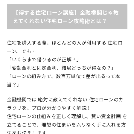
【得する住宅ローン講座】金融機関じゃ教
理想の暮らしを引き出すデザイン力
えてくれない住宅ローン攻略術とは？
家具まで標準仕様の空間コーディネート
住宅を購入する際、ほとんどの人が利用する 住宅ロ
身体に優しい自然素材の家
ーン。でも…
「いくらまで借りるのが正解？」
耐震等級3 & 許容応力度計算 全棟標準
「変動金利と固定金利、結局どっちが得なの？」
「ローンの組み方で、数百万単位で差が出るって本
徹底したコストダウンの追求
当？」
頑丈で長持ちの外壁
金融機関では 絶対に教えてくれない 住宅ローンのカ
ラクリを、プロが分かりやすく解説！
2030年の省エネ基準住宅
住宅ローンの仕組みを正しく理解し、賢い資金計画 を
立てることで、理想の住まいをムリなく手に入れる方
100年点検住宅
法をお伝えします。