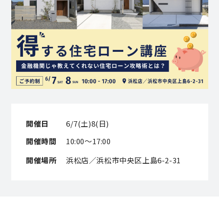
営業時間／10:00～20:00 定休日／年末年始
タップで電話をかける
来店・見学予約
OWNER’S SITE オーナーズサイト
開催日
6/7(土)8(日)
開催時間
10:00～17:00
nattoku
グループコーポレートサイト
開催場所
浜松店／浜松市中央区上島6-2-31
nattoku住宅 10のこだわり