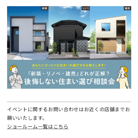
キママプラス
納得リフォームスタジオ
nattoku リノベ
分譲住宅･不動産
スタッフブログ
施工事例
お客さまの声
お知らせ
土地情報
イベントに関するお問い合わせはお近くの店舗までお
近日分譲予定情報
会社情報
願いいたします。
ショールーム一覧はこちら
動画ギャラリー
採用情報