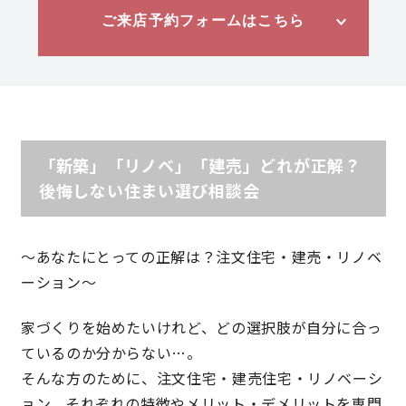
ご来店予約フォームはこちら
理想の暮らしを引き出すデザイン力
家具まで標準仕様の空間コーディネート
身体に優しい自然素材の家
「新築」「リノベ」「建売」どれが正解？
耐震等級3 & 許容応力度計算 全棟標準
後悔しない住まい選び相談会
徹底したコストダウンの追求
〜あなたにとっての正解は？注文住宅・建売・リノベ
ーション〜
頑丈で長持ちの外壁
家づくりを始めたいけれど、どの選択肢が自分に合っ
2030年の省エネ基準住宅
ているのか分からない…。
そんな方のために、注文住宅・建売住宅・リノベーシ
100年点検住宅
ョン、それぞれの特徴やメリット・デメリットを専門