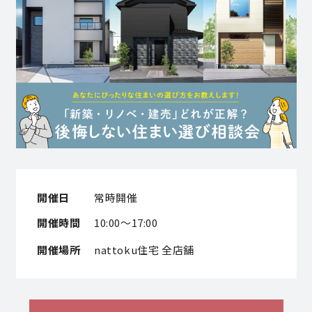
営業時間／10:00～20:00 定休日／年末年始
タップで電話をかける
来店・見学予約
OWNER’S SITE オーナーズサイト
開催日
常時開催
nattoku
グループコーポレートサイト
開催時間
10:00～17:00
開催場所
nattoku住宅 全店舗
nattoku住宅 10のこだわり