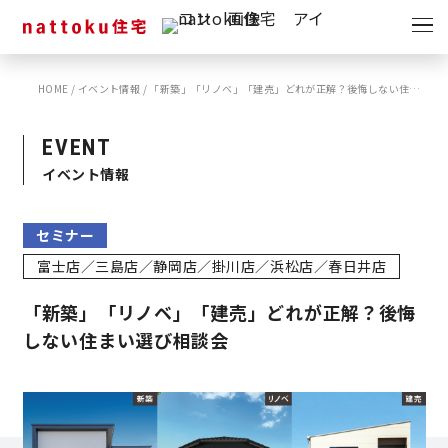
イベント
キャンペーン
HOME
/
イベント情報
/
「新築」「リノベ」「建売」どれが正解？後悔しない住まい選び相談会
見学会
情報
EVENT
ショールーム
イベント情報
資料請求
モデルハウス
セミナー
スタッフブログ
富士店／三島店／静岡店／掛川店／浜松店／春日井店
「新築」「リノベ」「建売」どれが正解？後悔
しない住まい選び相談会