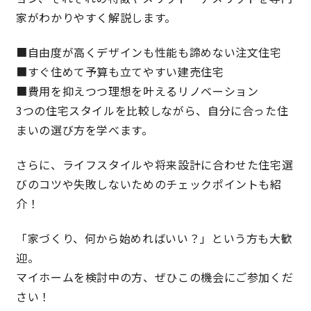
家がわかりやすく解説します。
快適な室内環境へのこだわり
■自由度が高くデザインも性能も諦めない注文住宅
生涯続く安心のアフターフォロー
■すぐ住めて予算も立てやすい建売住宅
■費用を抑えつつ理想を叶えるリノベーション
3つの住宅スタイルを比較しながら、自分に合った住
ラインナップ
まいの選び方を学べます。
最響の家
さらに、ライフスタイルや将来設計に合わせた住宅選
びのコツや失敗しないためのチェックポイントも紹
Groovin’
介！
「家づくり、何から始めればいい？」という方も大歓
nattoku住宅25周年記念モデル
迎。
Glass Arts
マイホームを検討中の方、ぜひこの機会にご参加くだ
さい！
Blue Style