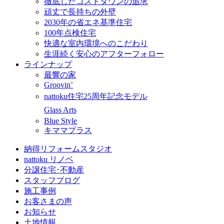
徹底したコストダウンの追求
頑丈で長持ちの外壁
2030年の省エネ基準住宅
100年点検住宅
快適な室内環境へのこだわり
生涯続く安心のアフターフォロー
ラインナップ
最響の家
Groovin’
nattoku住宅25周年記念モデル
Glass Arts
Blue Style
キママプラス
納得リフォームスタジオ
nattoku リノベ
分譲住宅･不動産
スタッフブログ
施工事例
お客さまの声
お知らせ
土地情報