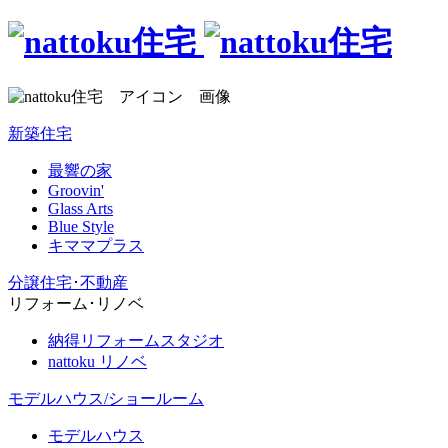
新築住宅
最響の家
Groovin'
Glass Arts
Blue Style
キママプラス
分譲住宅･不動産
リフォーム･リノベ
納得リフォームスタジオ
nattoku リノベ
モデルハウス/ショールーム
モデルハウス