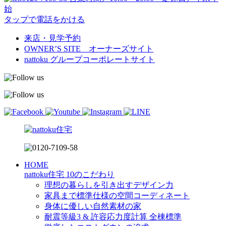
始
タップで電話をかける
来店・見学予約
OWNER’S SITE オーナーズサイト
nattoku
グループコーポレートサイト
HOME
nattoku住宅 10のこだわり
理想の暮らしを引き出すデザイン力
家具まで標準仕様の空間コーディネート
身体に優しい自然素材の家
耐震等級3 & 許容応力度計算 全棟標準