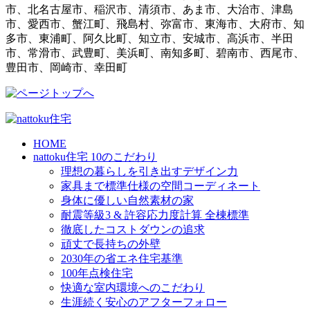
市、北名古屋市、稲沢市、清須市、あま市、大治市、津島
市、愛西市、蟹江町、飛島村、弥富市、東海市、大府市、知
多市、東浦町、阿久比町、知立市、安城市、高浜市、半田
市、常滑市、武豊町、美浜町、南知多町、碧南市、西尾市、
豊田市、岡崎市、幸田町
HOME
nattoku住宅 10のこだわり
理想の暮らしを引き出すデザイン力
家具まで標準仕様の空間コーディネート
身体に優しい自然素材の家
耐震等級3 & 許容応力度計算 全棟標準
徹底したコストダウンの追求
頑丈で長持ちの外壁
2030年の省エネ住宅基準
100年点検住宅
快適な室内環境へのこだわり
生涯続く安心のアフターフォロー