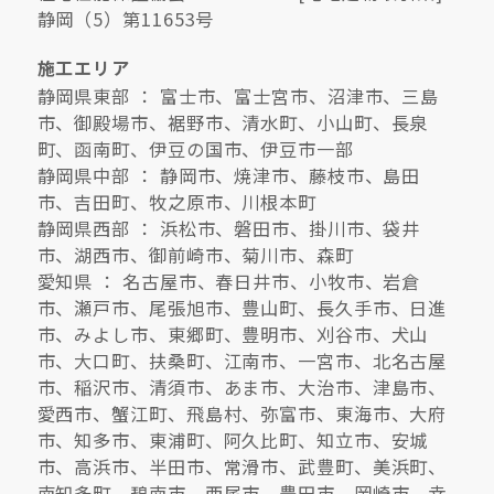
静岡（5）第11653号
施工エリア
静岡県東部 ： 富士市、富士宮市、沼津市、三島
市、御殿場市、裾野市、清水町、小山町、長泉
町、函南町、伊豆の国市、伊豆市一部
静岡県中部 ： 静岡市、焼津市、藤枝市、島田
市、吉田町、牧之原市、川根本町
静岡県西部 ： 浜松市、磐田市、掛川市、袋井
市、湖西市、御前崎市、菊川市、森町
愛知県 ： 名古屋市、春日井市、小牧市、岩倉
市、瀬戸市、尾張旭市、豊山町、長久手市、日進
市、みよし市、東郷町、豊明市、刈谷市、犬山
市、大口町、扶桑町、江南市、一宮市、北名古屋
市、稲沢市、清須市、あま市、大治市、津島市、
愛西市、蟹江町、飛島村、弥富市、東海市、大府
市、知多市、東浦町、阿久比町、知立市、安城
市、高浜市、半田市、常滑市、武豊町、美浜町、
南知多町、碧南市、西尾市、豊田市、岡崎市、幸