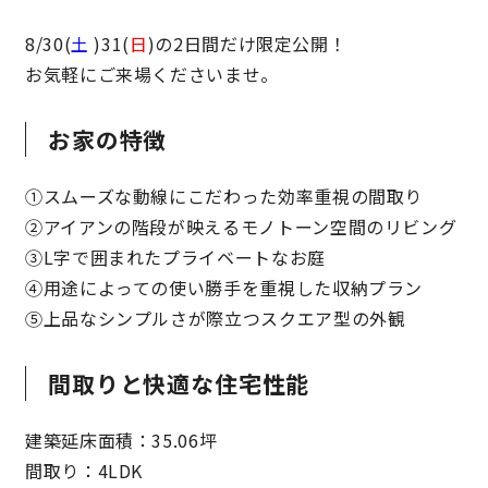
8/30(
土
)31(
日
)の2日間だけ限定公開！
快適な室内環境へのこだわり
お気軽にご来場くださいませ。
生涯続く安心のアフターフォロー
お家の特徴
ラインナップ
①スムーズな動線にこだわった効率重視の間取り
②アイアンの階段が映えるモノトーン空間のリビング
③L字で囲まれたプライベートなお庭
最響の家
④用途によっての使い勝手を重視した収納プラン
⑤上品なシンプルさが際立つスクエア型の外観
Groovin’
間取りと快適な住宅性能
nattoku住宅25周年記念モデル
Glass Arts
建築延床面積：35.06坪
間取り：4LDK
Blue Style