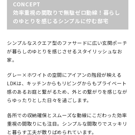
CONCEPT
効率重視の間取りで無駄ゼロ動線！暮らし
理想の暮らしを引き出すデザイン力
のゆとりを感じるシンプルに佇む邸宅
家具まで標準仕様の空間コーディネート
シンプルなスクエア型のファサードに広い玄関ポーチ
身体に優しい自然素材の家
が暮らしのゆとりを感じさせるスタイリッシュなお
家。
耐震等級3 & 許容応力度計算 全棟標準
グレー×ホワイトの空間にアイアンの階段が映える
徹底したコストダウンの追求
LDKは、キッチンからもリビングからもプライベート
感のあるお庭と繋がるため、外との繋がりを感じなが
頑丈で長持ちの外壁
らゆったりとした日々を過ごします。
2030年の省エネ基準住宅
各所での収納確保とスムーズな動線にこだわった効率
重視の間取りにも注目。シンプルな間取りでスッキリ
100年点検住宅
と暮らす工夫が散りばめられています。