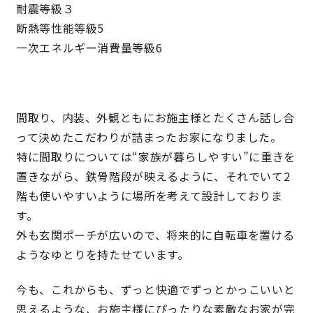
耐震等級３
断熱等性能等級5
キママプラス
一次エネルギー消費量等級6
納得リフォームスタジオ
nattoku リノベ
間取り、内装、外観ともにお施主様とたくさん話し合
分譲住宅･不動産
スタッフブログ
って決めたこだわりが詰まったお家になりました。
特に間取りについては“家族が暮らしやすい”に重きを
施工事例
お客さまの声
置きながら、鉄骨階段が映えるように、それでいて2
階も使いやすいように場所を考えて設計しておりま
す。
お知らせ
土地情報
外も玄関ポーチが広いので、将来的に自転車を置ける
ようなゆとりを持たせています。
近日分譲予定情報
会社情報
今も、これからも、ずっと快適でずっとかっこいいと
動画ギャラリー
採用情報
思えるような、お施主様にぴったりな素敵なお家が完