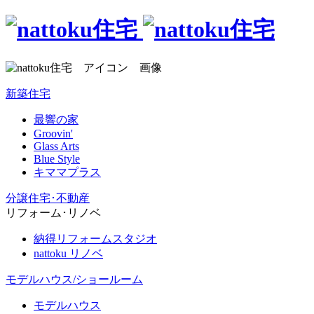
新築住宅
最響の家
Groovin'
Glass Arts
Blue Style
キママプラス
分譲住宅･不動産
リフォーム･リノベ
納得リフォームスタジオ
nattoku リノベ
モデルハウス/ショールーム
モデルハウス