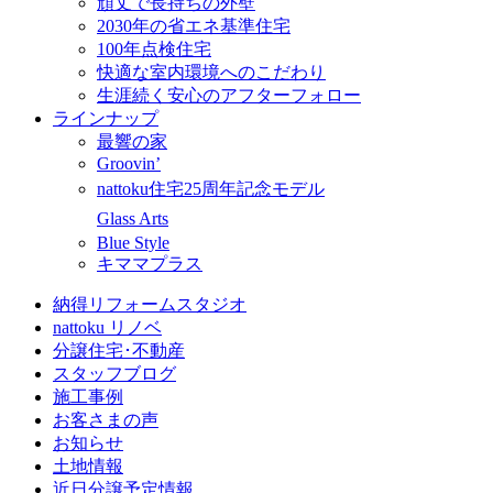
頑丈で長持ちの外壁
2030年の省エネ基準住宅
100年点検住宅
快適な室内環境へのこだわり
生涯続く安心のアフターフォロー
ラインナップ
最響の家
Groovin’
nattoku住宅25周年記念モデル
Glass Arts
Blue Style
キママプラス
納得リフォームスタジオ
nattoku リノベ
分譲住宅･不動産
スタッフブログ
施工事例
お客さまの声
お知らせ
土地情報
近日分譲予定情報