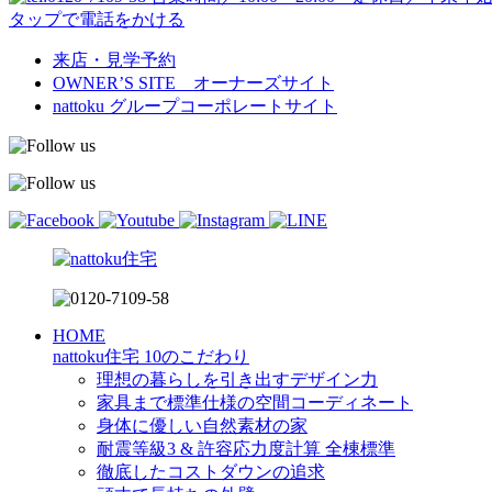
タップで電話をかける
来店・見学予約
OWNER’S SITE オーナーズサイト
nattoku
グループコーポレートサイト
HOME
nattoku住宅 10のこだわり
理想の暮らしを引き出すデザイン力
家具まで標準仕様の空間コーディネート
身体に優しい自然素材の家
耐震等級3 & 許容応力度計算 全棟標準
徹底したコストダウンの追求