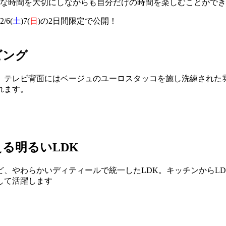
かな時間を大切にしながらも自分だけの時間を楽しむことがで
6(
土
)7(
日
)の2日間限定で公開！
ビング
。テレビ背面にはベージュのユーロスタッコを施し洗練された
れます。
る明るいLDK
、やわらかいディティールで統一したLDK。キッチンからL
して活躍します