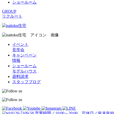
ショールーム
GROUP
リクルート
イベント
見学会
キャンペーン
情報
ショールーム
モデルハウス
資料請求
スタッフブログ
営業時間／10:00～20:00 定休日／年末年