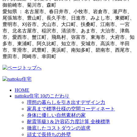
御前崎市、菊川市、森町
愛知県 ： 名古屋市、春日井市、小牧市、岩倉市、瀬戸市、
尾張旭市、豊山町、長久手市、日進市、みよし市、東郷町、
豊明市、刈谷市、犬山市、大口町、扶桑町、江南市、一宮
市、北名古屋市、稲沢市、清須市、あま市、大治市、津島
市、愛西市、蟹江町、飛島村、弥富市、東海市、大府市、知
多市、東浦町、阿久比町、知立市、安城市、高浜市、半田
市、常滑市、武豊町、美浜町、南知多町、碧南市、西尾市、
豊田市、岡崎市、幸田町
HOME
nattoku住宅 10のこだわり
理想の暮らしを引き出すデザイン力
家具まで標準仕様の空間コーディネート
身体に優しい自然素材の家
耐震等級3 & 許容応力度計算 全棟標準
徹底したコストダウンの追求
頑丈で長持ちの外壁