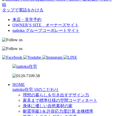
始
タップで電話をかける
来店・見学予約
OWNER’S SITE オーナーズサイト
nattoku
グループコーポレートサイト
HOME
nattoku住宅 10のこだわり
理想の暮らしを引き出すデザイン力
家具まで標準仕様の空間コーディネート
身体に優しい自然素材の家
耐震等級3 & 許容応力度計算 全棟標準