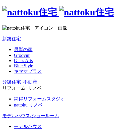
新築住宅
最響の家
Groovin'
Glass Arts
Blue Style
キママプラス
分譲住宅･不動産
リフォーム･リノベ
納得リフォームスタジオ
nattoku リノベ
モデルハウス/ショールーム
モデルハウス