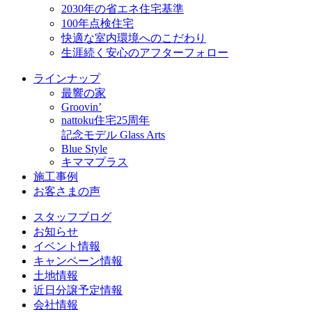
2030年の省エネ住宅基準
100年点検住宅
快適な室内環境へのこだわり
生涯続く安心のアフターフォロー
ラインナップ
最響の家
Groovin’
nattoku住宅25周年
記念モデル Glass Arts
Blue Style
キママプラス
施工事例
お客さまの声
スタッフブログ
お知らせ
イベント情報
キャンペーン情報
土地情報
近日分譲予定情報
会社情報