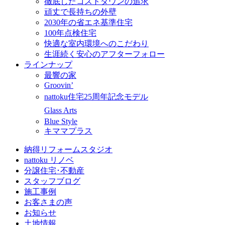
徹底したコストダウンの追求
頑丈で長持ちの外壁
2030年の省エネ基準住宅
100年点検住宅
快適な室内環境へのこだわり
生涯続く安心のアフターフォロー
ラインナップ
最響の家
Groovin’
nattoku住宅25周年記念モデル
Glass Arts
Blue Style
キママプラス
納得リフォームスタジオ
nattoku リノベ
分譲住宅･不動産
スタッフブログ
施工事例
お客さまの声
お知らせ
土地情報