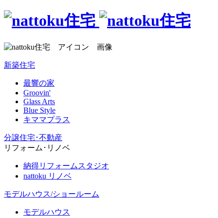
新築住宅
最響の家
Groovin'
Glass Arts
Blue Style
キママプラス
分譲住宅･不動産
リフォーム･リノベ
納得リフォームスタジオ
nattoku リノベ
モデルハウス/ショールーム
モデルハウス