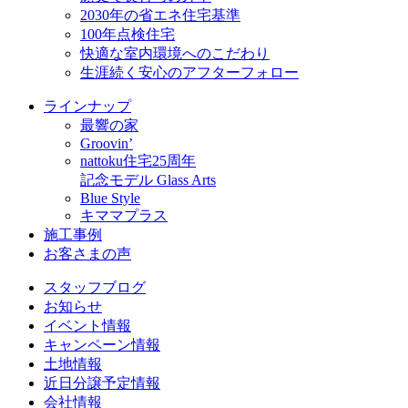
2030年の省エネ住宅基準
100年点検住宅
快適な室内環境へのこだわり
生涯続く安心のアフターフォロー
ラインナップ
最響の家
Groovin’
nattoku住宅25周年
記念モデル Glass Arts
Blue Style
キママプラス
施工事例
お客さまの声
スタッフブログ
お知らせ
イベント情報
キャンペーン情報
土地情報
近日分譲予定情報
会社情報