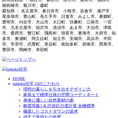
御前崎市、菊川市、森町
愛知県 ： 名古屋市、春日井市、小牧市、岩倉市、瀬戸市、
尾張旭市、豊山町、長久手市、日進市、みよし市、東郷町、
豊明市、刈谷市、犬山市、大口町、扶桑町、江南市、一宮
市、北名古屋市、稲沢市、清須市、あま市、大治市、津島
市、愛西市、蟹江町、飛島村、弥富市、東海市、大府市、知
多市、東浦町、阿久比町、知立市、安城市、高浜市、半田
市、常滑市、武豊町、美浜町、南知多町、碧南市、西尾市、
豊田市、岡崎市、幸田町
HOME
nattoku住宅 10のこだわり
理想の暮らしを引き出すデザイン力
家具まで標準仕様の空間コーディネート
身体に優しい自然素材の家
耐震等級3 & 許容応力度計算 全棟標準
徹底したコストダウンの追求
頑丈で長持ちの外壁