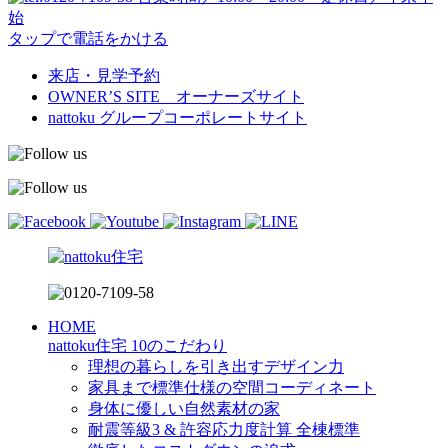
始
タップで電話をかける
来店・見学予約
OWNER’S SITE オーナーズサイト
nattoku
グループコーポレートサイト
HOME
nattoku住宅 10のこだわり
理想の暮らしを引き出すデザイン力
家具まで標準仕様の空間コーディネート
身体に優しい自然素材の家
耐震等級3 & 許容応力度計算 全棟標準