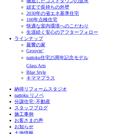
徹底したコストダウンの追求
頑丈で長持ちの外壁
2030年の省エネ基準住宅
100年点検住宅
快適な室内環境へのこだわり
生涯続く安心のアフターフォロー
ラインナップ
最響の家
Groovin’
nattoku住宅25周年記念モデル
Glass Arts
Blue Style
キママプラス
納得リフォームスタジオ
nattoku リノベ
分譲住宅･不動産
スタッフブログ
施工事例
お客さまの声
お知らせ
土地情報