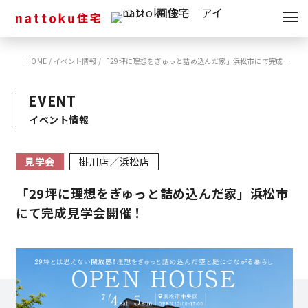
イベント
キャンペーン
HOME
/
イベント情報
/
「29坪に理想をぎゅっと詰め込んだ家」浜松市にて完成見学会開催！
見学会
情報
EVENT
ショールーム
イベント情報
資料請求
モデルハウス
見学会
掛川店／浜松店
スタッフブログ
「29坪に理想をぎゅっと詰め込んだ家」浜松市
にて完成見学会開催！