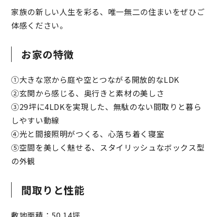
家族の新しい人生を彩る、唯一無二の住まいをぜひご
快適な室内環境へのこだわり
体感ください。
生涯続く安心のアフターフォロー
お家の特徴
ラインナップ
①大きな窓から庭や空とつながる開放的なLDK
②玄関から感じる、奥行きと素材の美しさ
③29坪に4LDKを実現した、無駄のない間取りと暮ら
最響の家
しやすい動線
④光と間接照明がつくる、心落ち着く寝室
Groovin’
⑤空間を美しく魅せる、スタイリッシュなボックス型
の外観
nattoku住宅25周年記念モデル
Glass Arts
間取りと性能
Blue Style
敷地面積：50.14坪