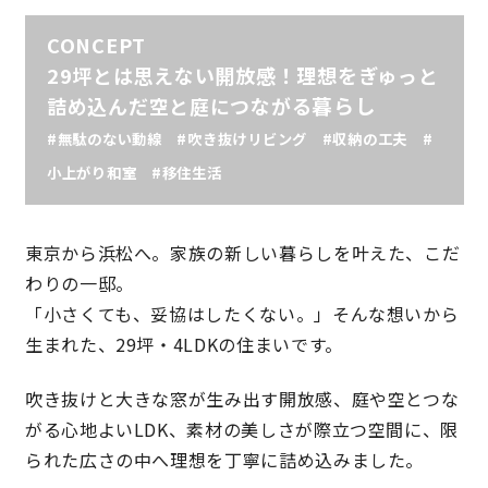
CONCEPT
理想の暮らしを引き出すデザイン力
29坪とは思えない開放感！理想をぎゅっと
暮らし
詰め込んだ空と庭につながる
家具まで標準仕様の空間コーディネート
#無駄のない動線 #吹き抜けリビング #収納の工夫 #
身体に優しい自然素材の家
小上がり和室 #移住生活
耐震等級3 & 許容応力度計算 全棟標準
東京から浜松へ。家族の新しい暮らしを叶えた、こだ
わりの一邸。
徹底したコストダウンの追求
「小さくても、妥協はしたくない。」そんな想いから
頑丈で長持ちの外壁
生まれた、29坪・4LDKの住まいです。
吹き抜けと大きな窓が生み出す開放感、庭や空とつな
2030年の省エネ基準住宅
がる心地よいLDK、素材の美しさが際立つ空間に、限
られた広さの中へ理想を丁寧に詰め込みました。
100年点検住宅