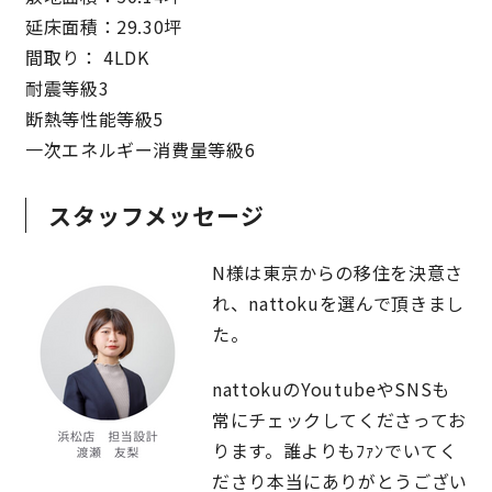
延床面積：29.30坪
キママプラス
間取り： 4LDK
耐震等級3
断熱等性能等級5
納得リフォームスタジオ
nattoku リノベ
一次エネルギー消費量等級6
分譲住宅･不動産
スタッフブログ
スタッフメッセージ
施工事例
お客さまの声
N様は東京からの移住を決意さ
れ、nattokuを選んで頂きまし
お知らせ
土地情報
た。
nattokuのYoutubeやSNSも
近日分譲予定情報
会社情報
常にチェックしてくださってお
ります。誰よりもﾌｧﾝでいてく
動画ギャラリー
採用情報
ださり本当にありがとうござい