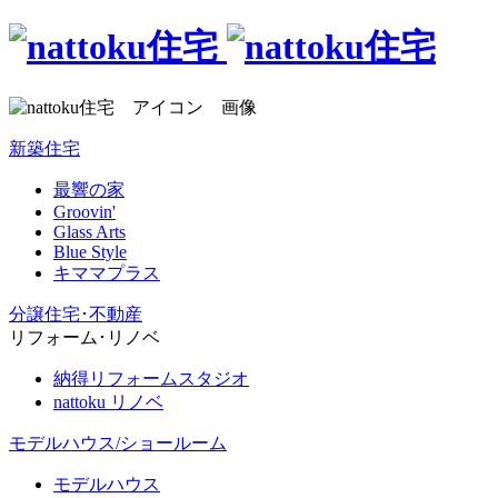
新築住宅
最響の家
Groovin'
Glass Arts
Blue Style
キママプラス
分譲住宅･不動産
リフォーム･リノベ
納得リフォームスタジオ
nattoku リノベ
モデルハウス/ショールーム
モデルハウス