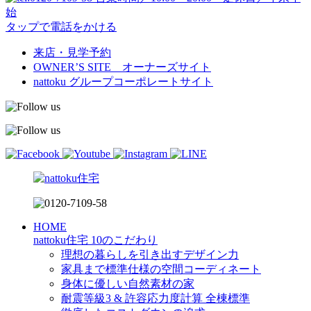
始
タップで電話をかける
来店・見学予約
OWNER’S SITE オーナーズサイト
nattoku
グループコーポレートサイト
HOME
nattoku住宅 10のこだわり
理想の暮らしを引き出すデザイン力
家具まで標準仕様の空間コーディネート
身体に優しい自然素材の家
耐震等級3 & 許容応力度計算 全棟標準