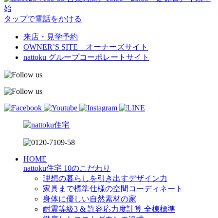
始
タップで電話をかける
来店・見学予約
OWNER’S SITE オーナーズサイト
nattoku
グループコーポレートサイト
HOME
nattoku住宅 10のこだわり
理想の暮らしを引き出すデザイン力
家具まで標準仕様の空間コーディネート
身体に優しい自然素材の家
耐震等級3 & 許容応力度計算 全棟標準