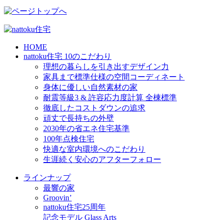
HOME
nattoku住宅 10のこだわり
理想の暮らしを引き出すデザイン力
家具まで標準仕様の空間コーディネート
身体に優しい自然素材の家
耐震等級3 & 許容応力度計算 全棟標準
徹底したコストダウンの追求
頑丈で長持ちの外壁
2030年の省エネ住宅基準
100年点検住宅
快適な室内環境へのこだわり
生涯続く安心のアフターフォロー
ラインナップ
最響の家
Groovin’
nattoku住宅25周年
記念モデル Glass Arts