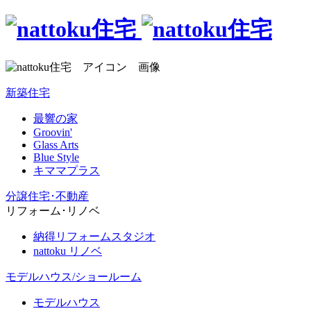
新築住宅
最響の家
Groovin'
Glass Arts
Blue Style
キママプラス
分譲住宅･不動産
リフォーム･リノベ
納得リフォームスタジオ
nattoku リノベ
モデルハウス/ショールーム
モデルハウス