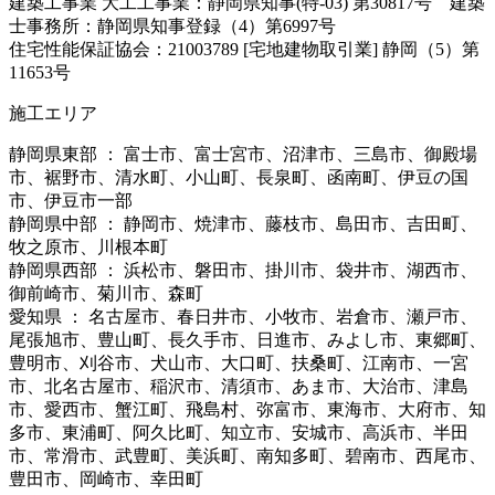
建築工事業 大工工事業：静岡県知事(特-03) 第30817号 建築
士事務所：静岡県知事登録（4）第6997号
住宅性能保証協会：21003789 [宅地建物取引業] 静岡（5）第
11653号
施工エリア
静岡県東部 ： 富士市、富士宮市、沼津市、三島市、御殿場
市、裾野市、清水町、小山町、長泉町、函南町、伊豆の国
市、伊豆市一部
静岡県中部 ： 静岡市、焼津市、藤枝市、島田市、吉田町、
牧之原市、川根本町
静岡県西部 ： 浜松市、磐田市、掛川市、袋井市、湖西市、
御前崎市、菊川市、森町
愛知県 ： 名古屋市、春日井市、小牧市、岩倉市、瀬戸市、
尾張旭市、豊山町、長久手市、日進市、みよし市、東郷町、
豊明市、刈谷市、犬山市、大口町、扶桑町、江南市、一宮
市、北名古屋市、稲沢市、清須市、あま市、大治市、津島
市、愛西市、蟹江町、飛島村、弥富市、東海市、大府市、知
多市、東浦町、阿久比町、知立市、安城市、高浜市、半田
市、常滑市、武豊町、美浜町、南知多町、碧南市、西尾市、
豊田市、岡崎市、幸田町