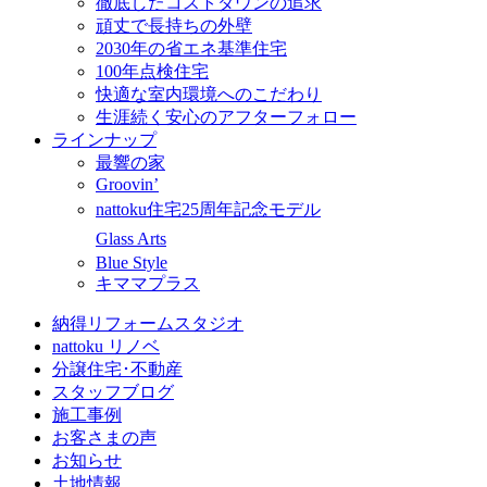
徹底したコストダウンの追求
頑丈で長持ちの外壁
2030年の省エネ基準住宅
100年点検住宅
快適な室内環境へのこだわり
生涯続く安心のアフターフォロー
ラインナップ
最響の家
Groovin’
nattoku住宅25周年記念モデル
Glass Arts
Blue Style
キママプラス
納得リフォームスタジオ
nattoku リノベ
分譲住宅･不動産
スタッフブログ
施工事例
お客さまの声
お知らせ
土地情報