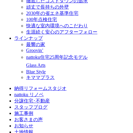
徹底したコストダウンの追求
頑丈で長持ちの外壁
2030年の省エネ基準住宅
100年点検住宅
快適な室内環境へのこだわり
生涯続く安心のアフターフォロー
ラインナップ
最響の家
Groovin’
nattoku住宅25周年記念モデル
Glass Arts
Blue Style
キママプラス
納得リフォームスタジオ
nattoku リノベ
分譲住宅･不動産
スタッフブログ
施工事例
お客さまの声
お知らせ
土地情報