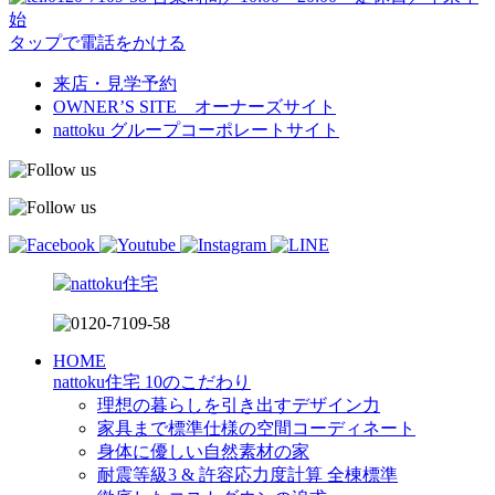
始
タップで電話をかける
来店・見学予約
OWNER’S SITE オーナーズサイト
nattoku
グループコーポレートサイト
HOME
nattoku住宅 10のこだわり
理想の暮らしを引き出すデザイン力
家具まで標準仕様の空間コーディネート
身体に優しい自然素材の家
耐震等級3 & 許容応力度計算 全棟標準