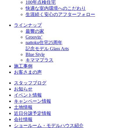
100年点検住宅
快適な室内環境へのこだわり
生涯続く安心のアフターフォロー
ラインナップ
最響の家
Groovin’
nattoku住宅25周年
記念モデル Glass Arts
Blue Style
キママプラス
施工事例
お客さまの声
スタッフブログ
お知らせ
イベント情報
キャンペーン情報
土地情報
近日分譲予定情報
会社情報
ショールーム・モデルハウス紹介