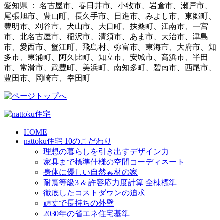
愛知県 ： 名古屋市、春日井市、小牧市、岩倉市、瀬戸市、
尾張旭市、豊山町、長久手市、日進市、みよし市、東郷町、
豊明市、刈谷市、犬山市、大口町、扶桑町、江南市、一宮
市、北名古屋市、稲沢市、清須市、あま市、大治市、津島
市、愛西市、蟹江町、飛島村、弥富市、東海市、大府市、知
多市、東浦町、阿久比町、知立市、安城市、高浜市、半田
市、常滑市、武豊町、美浜町、南知多町、碧南市、西尾市、
豊田市、岡崎市、幸田町
HOME
nattoku住宅 10のこだわり
理想の暮らしを引き出すデザイン力
家具まで標準仕様の空間コーディネート
身体に優しい自然素材の家
耐震等級3 & 許容応力度計算 全棟標準
徹底したコストダウンの追求
頑丈で長持ちの外壁
2030年の省エネ住宅基準