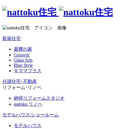
新築住宅
最響の家
Groovin'
Glass Arts
Blue Style
キママプラス
分譲住宅･不動産
リフォーム･リノベ
納得リフォームスタジオ
nattoku リノベ
モデルハウス/ショールーム
モデルハウス