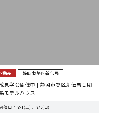
不動産
静岡市葵区新伝馬
成見学会開催中 | 静岡市葵区新伝馬１期
築モデルハウス
開催日：
8/1(土) 、8/2(日)