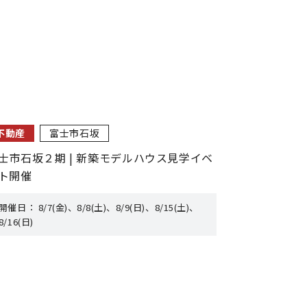
不動産
富士市石坂
士市石坂２期 | 新築モデルハウス見学イベ
ト開催
開催日：
8/7(金)、8/8(土)、8/9(日)、8/15(土)、
8/16(日)