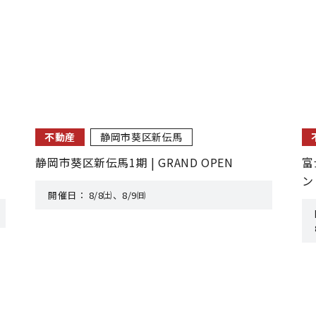
不動産
静岡市葵区新伝馬
静岡市葵区新伝馬1期 | GRAND OPEN
富
ン
開催日：
8/8㈯、8/9㈰