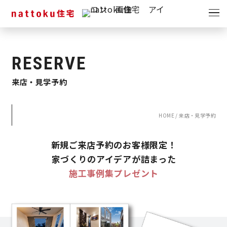
イベント
キャンペーン
見学会
情報
RESERVE
来店・見学予約
ショールーム
資料請求
モデルハウス
HOME
/
来店・見学予約
スタッフブログ
新規ご来店予約のお客様限定！
家づくりのアイデアが詰まった
施工事例集プレゼント