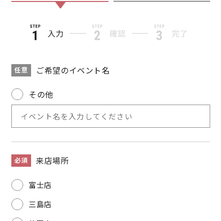
理想の暮らしを引き出すデザイン力
家具まで標準仕様の空間コーディネート
ご希望のイベント名
任意
身体に優しい自然素材の家
その他
耐震等級3 & 許容応力度計算 全棟標準
徹底したコストダウンの追求
頑丈で長持ちの外壁
来店場所
必須
2030年の省エネ基準住宅
富士店
三島店
100年点検住宅