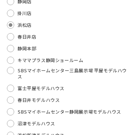
静岡店
快適な室内環境へのこだわり
掛川店
生涯続く安心のアフターフォロー
浜松店
春日井店
ラインナップ
静岡本部
キママプラス静岡ショールーム
最響の家
SBSマイホームセンター三島展示場 平屋モデルハウ
ス
Groovin’
富士平屋モデルハウス
春日井モデルハウス
nattoku住宅25周年記念モデル
SBSマイホームセンター静岡展示場モデルハウス
Glass Arts
沼津モデルハウス
Blue Style