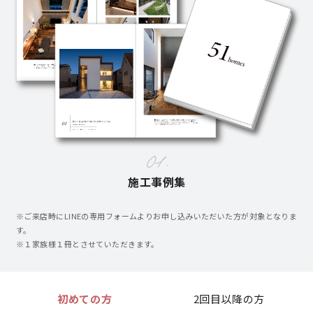
営業時間／10:00～20:00 定休日／年末年始
タップで電話をかける
来店・見学予約
OWNER’S SITE オーナーズサイト
施工事例集
※ご来店時にLINEの専用フォームよりお申し込みいただいた方が対象となりま
nattoku
グループコーポレートサイト
す。
※１家族様１冊とさせていただきます。
nattoku住宅 10のこだわり
初めての方
2回目以降の方