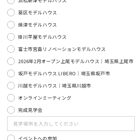
浜松新津モデルハウス
キママプラス
葵区モデルハウス
焼津モデルハウス
納得リフォームスタジオ
nattoku リノベ
掛川平屋モデルハウス
富士市宮島リノベーションモデルハウス
分譲住宅･不動産
スタッフブログ
2026年2月オープン上尾モデルハウス｜埼玉県上尾市
施工事例
お客さまの声
坂戸モデルハウス LIBERO｜埼玉県坂戸市
川越モデルハウス｜埼玉県川越市
お知らせ
土地情報
オンラインミーティング
完成見学会
近日分譲予定情報
会社情報
動画ギャラリー
採用情報
イベントへの参加