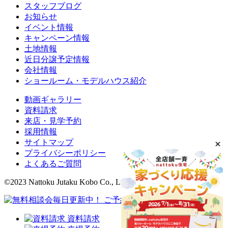
スタッフブログ
お知らせ
イベント情報
キャンペーン情報
土地情報
近日分譲予定情報
会社情報
ショールーム・モデルハウス紹介
動画ギャラリー
資料請求
来店・見学予約
採用情報
サイトマップ
プライバシーポリシー
よくあるご質問
©2023 Nattoku Jutaku Kobo Co., Ltd.
資料請求