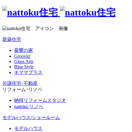
新築住宅
最響の家
Groovin'
Glass Arts
Blue Style
キママプラス
分譲住宅･不動産
リフォーム･リノベ
納得リフォームスタジオ
nattoku リノベ
モデルハウス/ショールーム
モデルハウス