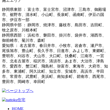
施工エリア
静岡県東部 ： 富士市、富士宮市、沼津市、三島市、御殿場
市、裾野市、清水町、小山町、長泉町、函南町、伊豆の国
市、伊豆市一部
静岡県中部 ： 静岡市、焼津市、藤枝市、島田市、吉田町、
牧之原市、川根本町
静岡県西部 ： 浜松市、磐田市、掛川市、袋井市、湖西市、
御前崎市、菊川市、森町
愛知県 ： 名古屋市、春日井市、小牧市、岩倉市、瀬戸市、
尾張旭市、豊山町、長久手市、日進市、みよし市、東郷町、
豊明市、刈谷市、犬山市、大口町、扶桑町、江南市、一宮
市、北名古屋市、稲沢市、清須市、あま市、大治市、津島
市、愛西市、蟹江町、飛島村、弥富市、東海市、大府市、知
多市、東浦町、阿久比町、知立市、安城市、高浜市、半田
市、常滑市、武豊町、美浜町、南知多町、碧南市、西尾市、
豊田市、岡崎市、幸田町
HOME