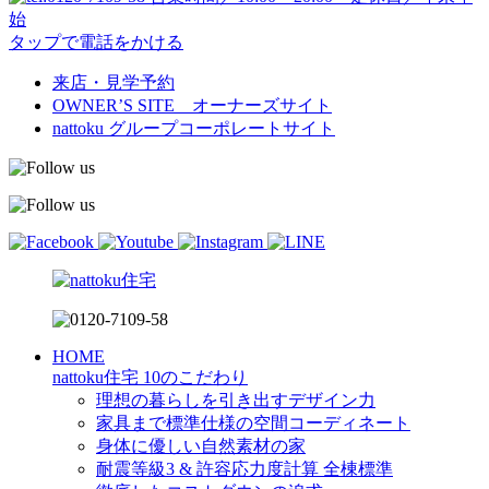
始
タップで電話をかける
来店・見学予約
OWNER’S SITE オーナーズサイト
nattoku
グループコーポレートサイト
HOME
nattoku住宅 10のこだわり
理想の暮らしを引き出すデザイン力
家具まで標準仕様の空間コーディネート
身体に優しい自然素材の家
耐震等級3 & 許容応力度計算 全棟標準