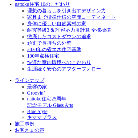
nattoku住宅 10のこだわり
理想の暮らしを引き出すデザイン力
家具まで標準仕様の空間コーディネート
身体に優しい自然素材の家
耐震等級3 & 許容応力度計算 全棟標準
徹底したコストダウンの追求
頑丈で長持ちの外壁
2030年の省エネ住宅基準
100年点検住宅
快適な室内環境へのこだわり
生涯続く安心のアフターフォロー
ラインナップ
最響の家
Groovin’
nattoku住宅25周年
記念モデル Glass Arts
Blue Style
キママプラス
施工事例
お客さまの声