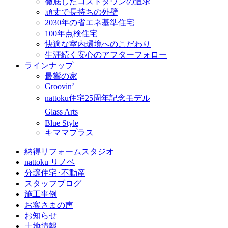
徹底したコストダウンの追求
頑丈で長持ちの外壁
2030年の省エネ基準住宅
100年点検住宅
快適な室内環境へのこだわり
生涯続く安心のアフターフォロー
ラインナップ
最響の家
Groovin’
nattoku住宅25周年記念モデル
Glass Arts
Blue Style
キママプラス
納得リフォームスタジオ
nattoku リノベ
分譲住宅･不動産
スタッフブログ
施工事例
お客さまの声
お知らせ
土地情報